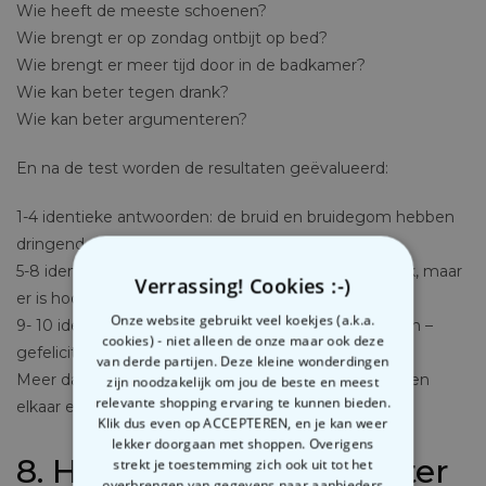
Wie heeft de meeste schoenen?
Wie brengt er op zondag ontbijt op bed?
Wie brengt er meer tijd door in de badkamer?
Wie kan beter tegen drank?
Wie kan beter argumenteren?
En na de test worden de resultaten geëvalueerd:
1-4 identieke antwoorden: de bruid en bruidegom hebben
dringend een huwelijkstherapeut nodig!
5-8 identieke antwoorden: Het is nog steeds moeilijk, maar
Verrassing! Cookies :-)
er is hoop
Onze website gebruikt veel koekjes (a.k.a.
9- 10 identieke antwoorden: Goede startvoorwaarden –
cookies) - niet alleen de onze maar ook deze
gefeliciteerd!
van derde partijen. Deze kleine wonderdingen
Meer dan 10 dezelfde antwoorden: deze twee hebben
zijn noodzakelijk om jou de beste en meest
relevante shopping ervaring te kunnen bieden.
elkaar echt gevonden….
Klik dus even op ACCEPTEREN, en je kan weer
lekker doorgaan met shoppen. Overigens
8. Het bal van Assepoester
strekt je toestemming zich ook uit tot het
overbrengen van gegevens naar aanbieders