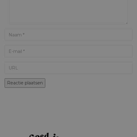
Name
Email
URL