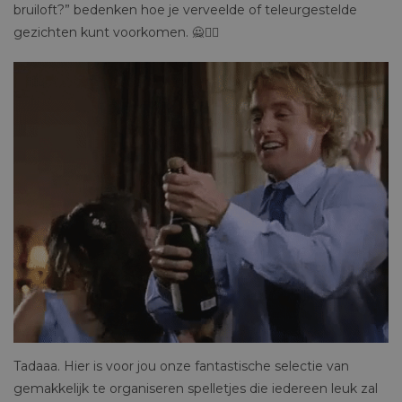
bruiloft?” bedenken hoe je verveelde of teleurgestelde
gezichten kunt voorkomen. 🙅🙅‍♂️
Tadaaa. Hier is voor jou onze fantastische selectie van
gemakkelijk te organiseren spelletjes die iedereen leuk zal