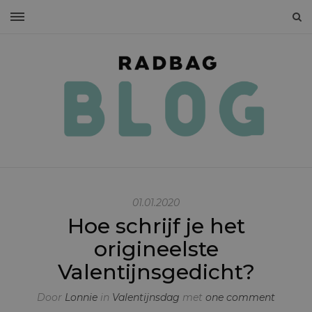
01.01.2020
Hoe schrijf je het
origineelste
Valentijnsgedicht?
Door
Lonnie
in
Valentijnsdag
met
one comment