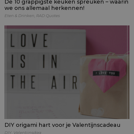
De 10 grappigste keuken spreuken – waarin
we ons allemaal herkennen!
Eten & Drinken
,
RAD Quotes
DIY origami hart voor je Valentijnscadeau
DIY
,
Valentijnsdag