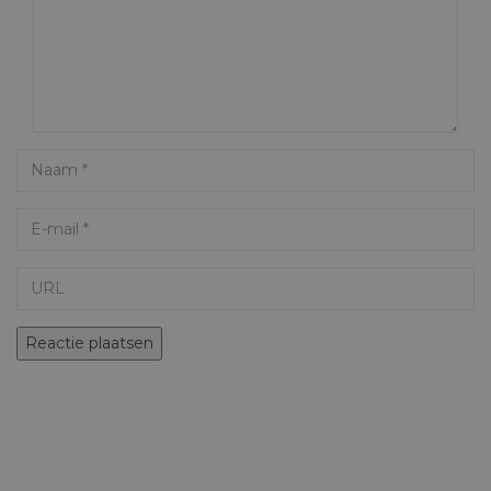
Name
Email
URL