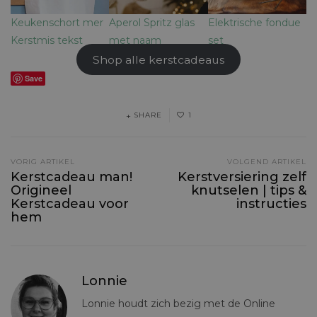
Keukenschort mer
Aperol Spritz glas
Elektrische fondue
Kerstmis tekst
met naam
set
Shop alle kerstcadeaus
Save
SHARE
1
VORIG ARTIKEL
VOLGEND ARTIKEL
Kerstcadeau man!
Kerstversiering zelf
Origineel
knutselen | tips &
Kerstcadeau voor
instructies
hem
Lonnie
Lonnie houdt zich bezig met de Online