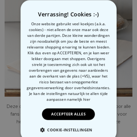
Verrassing! Cookies :-)
Onze website gebruikt veel koekjes (a.k.a.
cookies) - niet alleen de onze maar ook deze
van derde partijen. Deze kleine wonderdingen
zijn noodzakelijk om jou de beste en meest
relevante shopping ervaring te kunnen bieden.
Klik dus even op ACCEPTEREN, en je kan weer
lekker doorgaan met shoppen. Overigens
strekt je toestemming zich ook uit tot het
overbrengen van gegevens naar aanbieders
aan de overkant van de plas (=VS), waar het
risico bestaat van onopgemerkte
gegevensverwerking door overheidsinstanties.
Je kan de instellingen natuurlijk te allen tijde
aanpassen
namelijk hier
Deze overheerlijke koekjes zijn een ideaal cadeau voor alle
fans van Toscane. Toscane staat natuurlijk bekend voor
ACCEPTEER ALLES
heerlijke wijn en lekker eten. Maar ook voor deze
overheerlijke Ricciarelli koekjes!
COOKIE-INSTELLINGEN