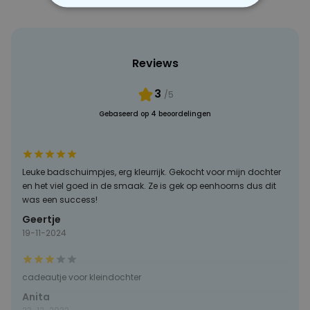
NOODZAKELIJK
PERFORMANCE
Reviews
MARKETING
OVERIGE
3
/5
Gebaseerd op 4 beoordelingen
Leuke badschuimpjes, erg kleurrijk. Gekocht voor mijn dochter
en het viel goed in de smaak. Ze is gek op eenhoorns dus dit
was een success!
Geertje
19-11-2024
cadeautje voor kleindochter
Anita