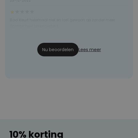
23-12-2022
Bad kleurt helemaal niet en lost gewoon op zonder meer.
Dochter heel teleurgesteld.
Nso
01-01-2020
Nu beoordelen
Lees meer
10% korting