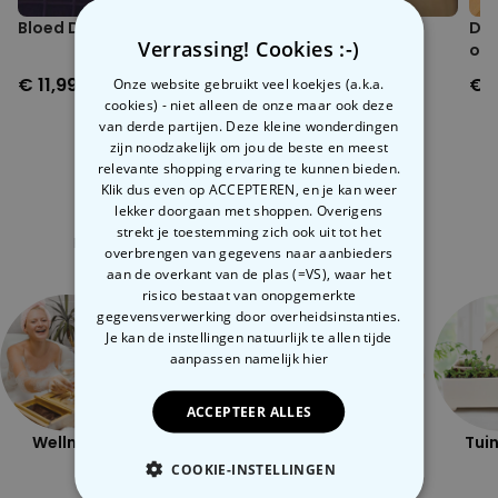
Bloed Douchegel
Bier douchegel
De 
Verrassing! Cookies :-)
op 
€ 11,99
€ 11,99
€ 9
Onze website gebruikt veel koekjes (a.k.a.
cookies) - niet alleen de onze maar ook deze
van derde partijen. Deze kleine wonderdingen
zijn noodzakelijk om jou de beste en meest
relevante shopping ervaring te kunnen bieden.
Klik dus even op ACCEPTEREN, en je kan weer
lekker doorgaan met shoppen. Overigens
Gerelateerde categorie
strekt je toestemming zich ook uit tot het
Bekijk onze andere categorie met ongewone dingen
overbrengen van gegevens naar aanbieders
aan de overkant van de plas (=VS), waar het
risico bestaat van onopgemerkte
gegevensverwerking door overheidsinstanties.
Je kan de instellingen natuurlijk te allen tijde
aanpassen
namelijk hier
ACCEPTEER ALLES
Wellness
Outdoor
Ondeugend
Tuin
COOKIE-INSTELLINGEN