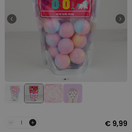
Personaliseerbaar
Gepersonaliseerde boxershort
met gezicht en tekst
Meer dan
11.600
keer
29,99 €
gekocht
Polaroid-look
Gepersonaliseerde
Geurhanger set van 2
Meer dan
13.900
keer
19,99 €
gekocht
Personaliseerbaar
Gepersonaliseerd houten blok
waar het begon
Meer dan
1.900
keer
24,99 €
gekocht
€ 9,99
Aantal