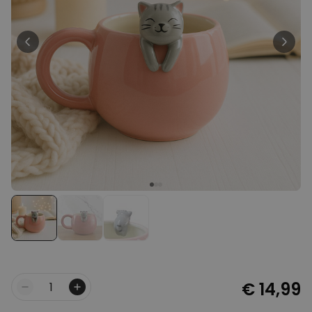
Personaliseerbaar
Gepersonaliseerde boxershort
met gezicht en tekst
Meer dan
11.600
keer
29,99 €
gekocht
Polaroid-look
Gepersonaliseerde
Geurhanger set van 2
Meer dan
13.900
keer
19,99 €
gekocht
Personaliseerbaar
Gepersonaliseerd houten blok
waar het begon
Meer dan
1.900
keer
24,99 €
gekocht
€ 14,99
Aantal