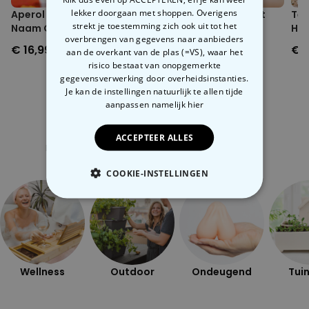
lekker doorgaan met shoppen. Overigens
Aperol Spritz Glas met
Groot Wijnglas 'I Don't
Tem
strekt je toestemming zich ook uit tot het
Naam Gegraveerd
Give A Sip'
Hek
overbrengen van gegevens naar aanbieders
€ 16,99
€ 13,99
€ 1
aan de overkant van de plas (=VS), waar het
risico bestaat van onopgemerkte
gegevensverwerking door overheidsinstanties.
Je kan de instellingen natuurlijk te allen tijde
aanpassen
namelijk hier
Gerelateerde categorie
ACCEPTEER ALLES
Bekijk onze andere categorie met ongewone dingen
COOKIE-INSTELLINGEN
NOODZAKELIJK
PERFORMANCE
MARKETING
OVERIGE
Wellness
Outdoor
Ondeugend
Tuin