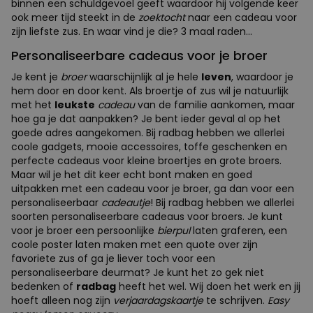
binnen een schuldgevoel geeft waardoor hij volgende keer
ook meer tijd steekt in de
zoektocht
naar een cadeau voor
zijn liefste zus. En waar vind je die? 3 maal raden...
Personaliseerbare cadeaus voor je broer
Je kent je
broer
waarschijnlijk al je hele
leven
, waardoor je
hem door en door kent. Als broertje of zus wil je natuurlijk
met het
leukste
cadeau
van de familie aankomen, maar
hoe ga je dat aanpakken? Je bent ieder geval al op het
goede adres aangekomen. Bij radbag hebben we allerlei
coole gadgets, mooie accessoires, toffe geschenken en
perfecte cadeaus voor kleine broertjes en grote broers.
Maar wil je het dit keer echt bont maken en goed
uitpakken met een cadeau voor je broer, ga dan voor een
personaliseerbaar
cadeautje
! Bij radbag hebben we allerlei
soorten personaliseerbare cadeaus voor broers. Je kunt
voor je broer een persoonlijke
bierpul
laten graferen, een
coole poster laten maken met een quote over zijn
favoriete zus of ga je liever toch voor een
personaliseerbare deurmat? Je kunt het zo gek niet
bedenken of
radbag
heeft het wel. Wij doen het werk en jij
hoeft alleen nog zijn
verjaardagskaartje
te schrijven.
Easy