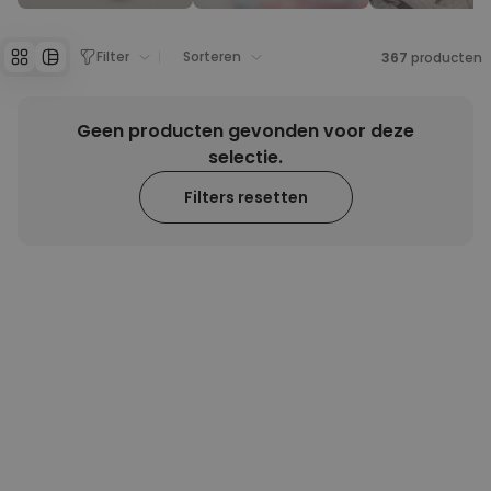
Personaliseerbaar
Gepersonaliseerde boxershort
Filter
Sorteren
367
producten
met rits ontwerp
Meer dan
700
keer
29,99 €
gekocht
Geen producten gevonden voor deze
Polaroid-look
selectie.
Gepersonaliseerde
Geurhanger set van 2
Filters resetten
Meer dan
13.900
keer
19,99 €
gekocht
Personaliseerbaar
Gepersonaliseerd houten blok
waar het begon
Meer dan
1.900
keer
24,99 €
gekocht