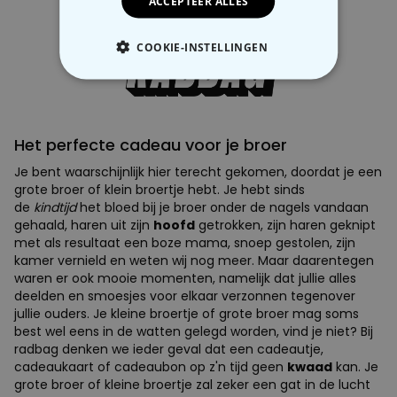
ACCEPTEER ALLES
COOKIE-INSTELLINGEN
NOODZAKELIJK
PERFORMANCE
Het perfecte cadeau voor je broer
MARKETING
OVERIGE
Je bent waarschijnlijk hier terecht gekomen, doordat je een
grote broer of klein broertje hebt. Je hebt sinds
de
kindtijd
het bloed bij je broer onder de nagels vandaan
gehaald, haren uit zijn
hoofd
getrokken, zijn haren geknipt
met als resultaat een boze mama, snoep gestolen, zijn
kamer vernield en weten wij nog meer. Maar daarentegen
waren er ook mooie momenten, namelijk dat jullie alles
deelden en smoesjes voor elkaar verzonnen tegenover
jullie ouders. Je kleine broertje of grote broer mag soms
best wel eens in de watten gelegd worden, vind je niet? Bij
radbag denken we ieder geval dat een cadeautje,
cadeaukaart of cadeaubon op z'n tijd geen
kwaad
kan. Je
grote broer of kleine broertje zal zeker een gat in de lucht