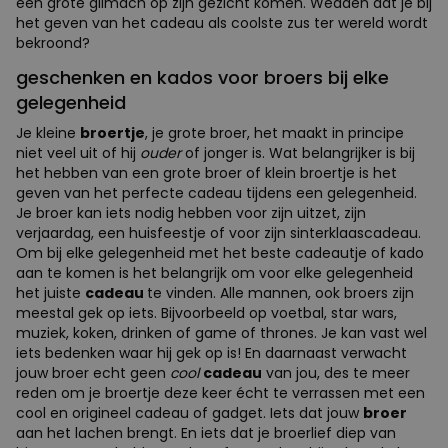
een grote glimach op zijn gezicht komen. Wedden dat je bij
het geven van het cadeau als coolste zus ter wereld wordt
bekroond?
geschenken en kados voor broers bij elke
gelegenheid
Je kleine
broertje
, je grote broer, het maakt in principe
niet veel uit of hij
ouder
of jonger is. Wat belangrijker is bij
het hebben van een grote broer of klein broertje is het
geven van het perfecte cadeau tijdens een gelegenheid.
Je broer kan iets nodig hebben voor zijn uitzet, zijn
verjaardag, een huisfeestje of voor zijn sinterklaascadeau.
Om bij elke gelegenheid met het beste cadeautje of kado
aan te komen is het belangrijk om voor elke gelegenheid
het juiste
cadeau
te vinden. Alle mannen, ook broers zijn
meestal gek op iets. Bijvoorbeeld op voetbal, star wars,
muziek, koken, drinken of game of thrones. Je kan vast wel
iets bedenken waar hij gek op is! En daarnaast verwacht
jouw broer echt geen
cool
cadeau
van jou, des te meer
reden om je broertje deze keer écht te verrassen met een
cool en origineel cadeau of gadget. Iets dat jouw
broer
aan het lachen brengt. En iets dat je broerlief diep van