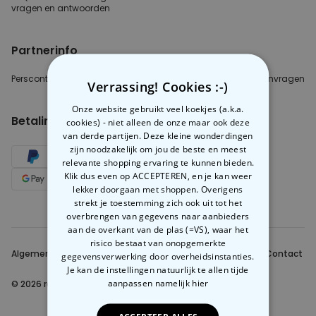
vragen
en antwoorden
Partnerinfo
Perscontact
Blogger/Youtuber
B2B aanvragen
Verrassing! Cookies :-)
Onze website gebruikt veel koekjes (a.k.a.
Betalingsmethoden
cookies) - niet alleen de onze maar ook deze
van derde partijen. Deze kleine wonderdingen
zijn noodzakelijk om jou de beste en meest
relevante shopping ervaring te kunnen bieden.
Klik dus even op ACCEPTEREN, en je kan weer
lekker doorgaan met shoppen. Overigens
strekt je toestemming zich ook uit tot het
overbrengen van gegevens naar aanbieders
aan de overkant van de plas (=VS), waar het
risico bestaat van onopgemerkte
Algemene Voorwaarden
Beveiliging en privacy
Contact
gegevensverwerking door overheidsinstanties.
Je kan de instellingen natuurlijk te allen tijde
aanpassen
namelijk hier
© 2026 radbag