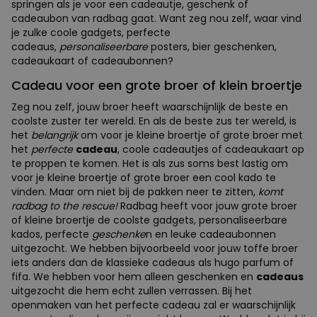
springen als je voor een cadeautje, geschenk of
cadeaubon van radbag gaat. Want zeg nou zelf, waar vind
je zulke coole gadgets, perfecte
cadeaus,
personaliseerbare
posters, bier geschenken,
cadeaukaart of cadeaubonnen?
Cadeau voor een grote broer of klein broertje
Zeg nou zelf, jouw broer heeft waarschijnlijk de beste en
coolste zuster ter wereld. En als de beste zus ter wereld, is
het
belangrijk
om voor je kleine broertje of grote broer met
het
perfecte
cadeau
, coole cadeautjes of cadeaukaart op
te proppen te komen. Het is als zus soms best lastig om
voor je kleine broertje of grote broer een cool kado te
vinden. Maar om niet bij de pakken neer te zitten,
komt
radbag to the rescue!
Radbag heeft voor jouw grote broer
of kleine broertje de coolste gadgets, personaliseerbare
kados, perfecte
geschenke
n en leuke cadeaubonnen
uitgezocht. We hebben bijvoorbeeld voor jouw toffe broer
iets anders dan de klassieke cadeaus als hugo parfum of
fifa. We hebben voor hem alleen geschenken en
cadeaus
uitgezocht die hem echt zullen verrassen. Bij het
openmaken van het perfecte cadeau zal er waarschijnlijk