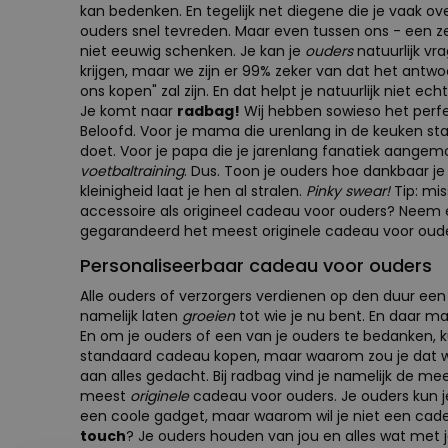
kan bedenken. En tegelijk net diegene die je vaak over
ouders snel tevreden. Maar even tussen ons - een z
niet eeuwig schenken. Je kan je
ouders
natuurlijk vr
krijgen, maar we zijn er 99% zeker van dat het antw
ons kopen" zal zijn. En dat helpt je natuurlijk niet ec
Je komt naar
radbag!
Wij hebben sowieso het perf
Beloofd. Voor je mama die urenlang in de keuken st
doet. Voor je papa die je jarenlang fanatiek aangem
voetbaltraining
. Dus. Toon je ouders hoe dankbaar je
kleinigheid laat je hen al stralen.
Pinky swear!
Tip: mi
accessoire als origineel cadeau voor ouders? Neem ee
gegarandeerd het meest originele cadeau voor oude
Personaliseerbaar cadeau voor ouders
Alle ouders of verzorgers verdienen op den duur ee
namelijk laten
groeien
tot wie je nu bent. En daar m
En om je ouders of een van je ouders te bedanken, ku
standaard cadeau kopen, maar waarom zou je dat wi
aan alles gedacht. Bij radbag vind je namelijk de m
meest
originele
cadeau voor ouders. Je ouders kun je
een coole gadget, maar waarom wil je niet een ca
touch
? Je ouders houden van jou en alles wat met 