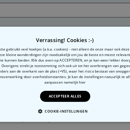
Verrassing! Cookies :-)
te gebruikt veel koekjes (a.k.a. cookies) - niet alleen de onze maar ook dez
Deze kleine wonderdingen zijn noodzakelijk om jou de beste en meest relevan
 te kunnen bieden. Klik dus even op ACCEPTEREN, en je kan weer lekker doo
Nog vragen?
Over radbag
Part
 Overigens strekt je toestemming zich ook uit tot het overbrengen van gege
ders aan de overkant van de plas (=VS), waar het risico bestaat van onopg
sverwerking door overheidsinstanties. Je kan de instellingen natuurlijk te all
Klantenservice
Ons Team
Pers
aanpassen
namelijk hier
Betaalmethoden?
Blog
Blog
ACCEPTEER ALLES
Verzendkosten?
Cookie instellingen
B2B 
COOKIE-INSTELLINGEN
Waar is mijn bestelling?
OODZAKELIJK
PERFORMANCE
MARKETING
O