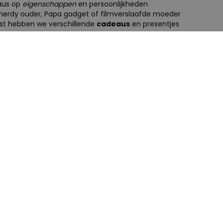
aus op
eigenschappen
en persoonlijkheden
e nerdy ouder, Papa gadget of filmverslaafde moeder
st hebben we verschillende
cadeaus
en presentjes
eze ouder hebben we de perfecte
DIY
kits
pa die stiekem een instagramaccount heeft met de
coole onderzetters zijn perfect voor het perfecte
llemaal een ouder die zich als een groot kind
reeuwt gewoon om een kinderlijk cadeau of
 12
vissen
, 3 parkieten en 5
honden
? Ga dan voor
, genoeg posters tot je beschikking!
s
er het leukste cadeau voor ouders. Heb je onze
d? Daar vind je in 3 stappen het perfecte cadeau
 kiezen, de eigenschappen die het product moet
 mens je een cadeau zoekt. Een cadeau voor je
zo makkelijk. Veel plezier met het vinden van een
.