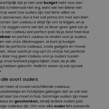
rschijnlijk dat je niet veel
budget
hebt voor een
at is helemaal niet erg, want wie het kleine niet
 En je weet hoe ouders zijn, het liefst willen ze
e
aannemen,
dus is het ook prima om met een klein
men. Een cadeau is altijd fijn om te krijgen, en je
! Ze zeggen soms wel dat ze liever geen geld van je
s een cadeau wat perfect past bij je, best heel leuk
albaar
en perfect
cadeau
te vinden voor je ouders,
ken van onze
filterknoppen
. Je kunt je budget
odat de perfecte cadeaus, coole gadgets en mooie
men.
Waar wacht je nog op? Zo vind je het perfecte
e daar nog geen cadeau voor je ouders tussen
 onze livefeed pagina kijken. Daar zie je alle
hebben gekocht. Wellicht waren zij ook opzoek
.
alle soort ouders
en heen al zoveel verschillende cadeaus,
tselwerkjes en fotolijstjes gekregen dat ze ook niet
l naar toe moet in huis. Sommige ouders zijn meer
eaus en
geschenken,
terwijl andere ouders juist
ige cadeaus zijn. Om voor elke
ouder i
ets passends