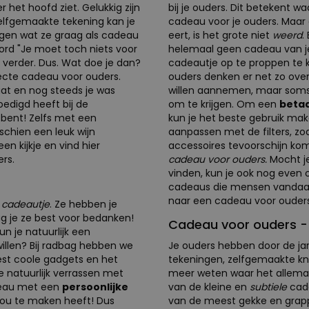
 het hoofd ziet. Gelukkig zijn
bij je ouders. Dit betekent waa
elfgemaakte tekening kan je
cadeau voor je ouders. Maar d
agen wat ze graag als cadeau
eert, is het grote niet
weerd
.
oord "Je moet toch niets voor
helemaal geen cadeau van j
ht verder. Dus. Wat doe je dan?
cadeautje op te proppen te ko
ecte cadeau voor ouders.
ouders denken er net zo over
aat en nog steeds je was
willen aannemen, maar soms i
oedigd heeft bij de
om te krijgen. Om een
beta
 bent! Zelfs met een
kun je het beste gebruik ma
sschien een leuk wijn
aanpassen met de filters, z
n kijkje en vind hier
accessoires tevoorschijn ko
rs.
cadeau voor ouders.
Mocht j
vinden, kun je ook nog even op
cadeaus die mensen vandaag 
naar een cadeau voor ouders
n
cadeautje
. Ze hebben je
ag je ze best voor bedanken!
Cadeau voor ouders - 
n je natuurlijk een
llen? Bij radbag hebben we
Je ouders hebben door de jar
eest coole gadgets en het
tekeningen, zelfgemaakte knu
 natuurlijk verrassen met
meer weten waar het allemaa
deau met een
persoonlijke
van de kleine en
subtiele
cad
jou te maken heeft! Dus
van de meest gekke en grapp