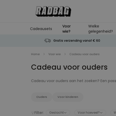
Ga naar de inhoud
Voor
Welke
Cadeausets
wie?
gelegenheid?
Gratis verzending vanaf € 60
Home
Voor wie
Cadeau voor ouders
Cadeau voor ouders
Cadeau voor ouders aan het zoeken? Een passen
wereld. Als iemand een geweldig cadeau verdie
personaliseerbaar cadeau. Dat is persoonlijk, u
even in het zonnetje te zetten met een leuk c
Ouders
Voor kinderen
Filter:
Geslacht
Voor hoeveel?
W