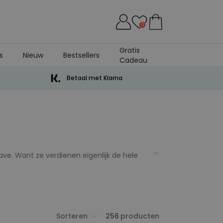
0
Gratis
s
Nieuw
Bestsellers
Cadeau
Betaal met Klarna
ve. Want ze verdienen eigenlijk de hele
geweldig cadeau voor je ouders? Een
n moet voldoen. Het is fijn om je ouders
uders.
Sorteren
256
producten