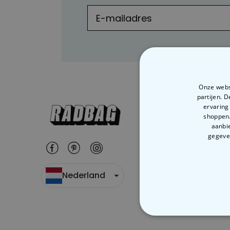
Onze websi
partijen. 
ervaring
shoppen.
aanbie
gegeven
Nederland
N