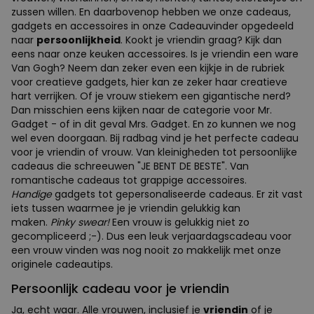
zussen willen. En daarbovenop hebben we onze cadeaus,
gadgets en accessoires in onze Cadeauvinder opgedeeld
naar
persoonlijkheid
. Kookt je vriendin graag? Kijk dan
eens naar onze keuken accessoires. Is je vriendin een ware
Van Gogh? Neem dan zeker even een kijkje in de rubriek
voor creatieve gadgets, hier kan ze zeker haar creatieve
hart verrijken. Of je vrouw stiekem een gigantische nerd?
Dan misschien eens kijken naar de categorie voor Mr.
Gadget - of in dit geval Mrs. Gadget. En zo kunnen we nog
wel even doorgaan. Bij radbag vind je het perfecte cadeau
voor je vriendin of vrouw. Van kleinigheden tot persoonlijke
cadeaus die schreeuwen "JE BENT DE BESTE". Van
romantische cadeaus tot grappige accessoires.
Handige
gadgets tot gepersonaliseerde cadeaus. Er zit vast
iets tussen waarmee je je vriendin gelukkig kan
maken.
Pinky swear!
Een vrouw is gelukkig niet zo
gecompliceerd ;-). Dus een leuk verjaardagscadeau voor
een vrouw vinden was nog nooit zo makkelijk met onze
originele cadeautips.
Persoonlijk cadeau voor je vriendin
Ja, echt waar. Alle vrouwen, inclusief je
vriendin
of je