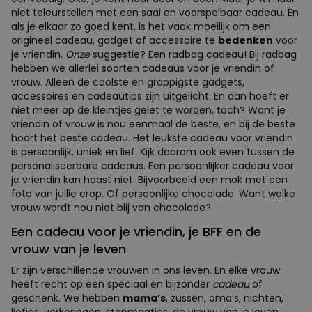
niet teleurstellen met een saai en voorspelbaar cadeau. En
als je elkaar zo goed kent, is het vaak moeilijk om een
origineel cadeau, gadget of accessoire te
bedenken
voor
je vriendin.
Onze
suggestie? Een radbag cadeau! Bij radbag
hebben we allerlei soorten cadeaus voor je vriendin of
vrouw. Alleen de coolste en grappigste gadgets,
accessoires en cadeautips zijn uitgelicht. En dan hoeft er
niet meer op de kleintjes gelet te worden, toch? Want je
vriendin of vrouw is nou eenmaal de beste, en bij de beste
hoort het beste cadeau. Het leukste cadeau voor vriendin
is persoonlijk, uniek en lief. Kijk daarom ook even tussen de
personaliseerbare cadeaus. Een persoonlijker cadeau voor
je vriendin kan haast niet. Bijvoorbeeld een mok met een
foto van jullie erop. Of persoonlijke chocolade. Want welke
vrouw wordt nou niet blij van chocolade?
Een cadeau voor je vriendin, je BFF en de
vrouw van je leven
Er zijn verschillende vrouwen in ons leven. En elke vrouw
heeft recht op een speciaal en bijzonder
cadeau
of
geschenk. We hebben
mama’s
, zussen, oma’s, nichten,
liefjes, verkeringen, stapmaatjes, de vrouw van je leven,