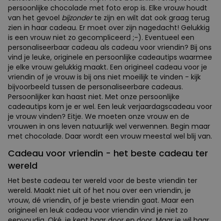
persoonlijke chocolade met foto erop is. Elke vrouw houdt
van het gevoel
bijzonder
te zijn en wilt dat ook graag terug
zien in haar cadeau. Er moet over zijn nagedacht! Gelukkig
is een vrouw niet zo gecompliceerd ;-). Eventueel een
personaliseerbaar cadeau als cadeau voor vriendin? Bij ons
vind je leuke, originele en persoonlijke cadeautips waarmee
je elke vrouw gelukkig
maakt
.
Een origineel cadeau voor je
vriendin of je vrouw is bij ons niet moeilijk te vinden - kijk
bijvoorbeeld tussen de personaliseerbare cadeaus.
Persoonlijker kan haast niet. Met onze persoonlijke
cadeautips kom je er wel. Een leuk verjaardagscadeau voor
je vrouw vinden? Eitje. We moeten onze vrouw en de
vrouwen in ons leven natuurlijk wel verwennen. Begin maar
met chocolade. Daar wordt een vrouw meestal wel blij van.
Cadeau voor vriendin - het beste cadeau ter
wereld
Het beste cadeau ter wereld voor de beste vriendin ter
wereld. Maakt niet uit of het nou over een vriendin, je
vrouw, dé vriendin, of je beste vriendin gaat. Maar een
origineel en leuk cadeau voor vriendin vind je niet zo
eenvoudig. Oké, je kent haar door en door. Maar je wil haar