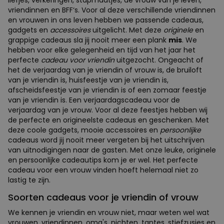
vriendinnen en BFF‘s. Voor al deze verschillende vriendinnen
en vrouwen in ons leven hebben we passende cadeaus,
gadgets en
accessoires
uitgelicht. Met deze
originele
en
grappige cadeaus sla jij nooit meer een plank
mis
. We
hebben voor elke gelegenheid en tijd van het jaar het
perfecte
cadeau voor vriendin
uitgezocht. Ongeacht of
het de verjaardag van je vriendin of vrouw is, de bruiloft
van je vriendin is, huisfeestje van je vriendin is,
afscheidsfeestje van je vriendin is of een zomaar feestje
van je vriendin is. Een verjaardagscadeau voor de
verjaardag van je vrouw. Voor al deze feestjes hebben wij
de perfecte en origineelste cadeaus en geschenken. Met
deze coole gadgets, mooie accessoires en
persoonlijke
cadeaus word jij nooit meer vergeten bij het uitschrijven
van uitnodigingen naar de gasten. Met onze leuke, originele
en persoonlijke cadeautips kom je er wel. Het perfecte
cadeau voor een vrouw vinden hoeft helemaal niet zo
lastig te zijn.
Soorten cadeaus voor je vriendin of vrouw
We kennen je vriendin en vrouw niet, maar weten wel wat
vrouwen, vriendinnen, oma's, nichten, tantes, stiefzusjes en