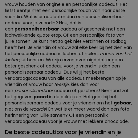
vrouw houden van originele en persoonlijke cadeaus. Het
liefst eentje met een persoonlijke touch van haar beste
vriendin. Wat is er nou beter dan een personaliseerbaar
cadeau voor je vriendin? Nou, dat is
een
personaliseerbaar
cadeau of geschenk met een
lachwekkende quote erop. Of een persoonlijke foto van
jullie samen. Je kunt het zo gek niet verzinnen of radbag
heeft het. Je vriendin of vrouw zal elke keer bij het zien van
het persoonlijke cadeau in lachen of huilen,
tranen van het
lachen
, uitbarsten. We zijn ervan overtuigd dat er geen
beter geschenk of cadeau voor je vriendin is dan een
personaliseerbaar cadeau! Dus wil jij het beste
verjaardagscadeau van alle cadeaus meebrengen op je
vriendin of vrouw haar
feestje
, kies dan voor
een
personaliseerbaar
cadeau of geschenk! Niemand zal
het gegeven
paard
in de bek kijken
.
Het gaat bij het
personaliseerbare cadeau voor je vriendin om het
gebaar
,
niet om de
waarde
! En wat is er meer waard dan een foto
herinnering van jullie samen? Of een persoonlijk
verjaardagscadeau voor je vrouw met lekkere chocolade.
De beste cadeautips voor je vriendin en je