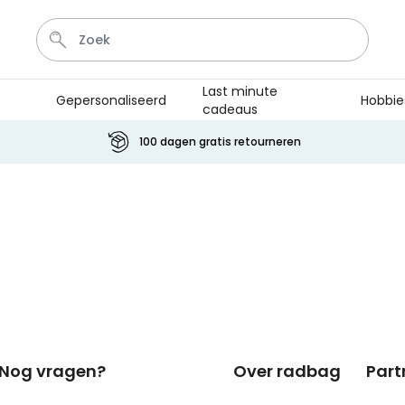
Last minute
Gepersonaliseerd
Hobbie
cadeaus
Kaart
Tas
Sleutel
Lamp
Mok
100 dagen gratis retourneren
Personaliseerbaar
Gepersonaliseerde
champagne coupe met tekst
Meer dan
2.000
keer
24,99 €
gekocht
Personaliseerbaar
Aperol Spritz Glas met Naam
Gegraveerd
Meer dan
19.400
keer
16,99 €
Nog vragen?
Over radbag
Part
gekocht