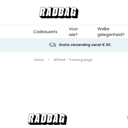
Ga naar de inhoud
Voor
Welke
Cadeausets
wie?
gelegenheid?
Gratis verzending vanaf € 60
Home
Affilinet - Tracking page