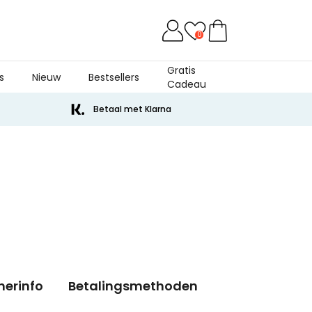
0
Gratis
s
Nieuw
Bestsellers
Cadeau
Betaal met Klarna
nerinfo
Betalingsmethoden