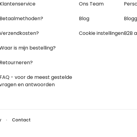
Personaliseerbaar
Klantenservice
Ons Team
Pers
Gepersonaliseerde boxershort
met gezicht en tekst
Meer dan
Betaalmethoden?
Blog
Blog
11.600
keer
29,99 €
gekocht
Verzendkosten?
Cookie instellingen
B2B 
Personaliseerbaar
Gepersonaliseerde boxershort
Waar is mijn bestelling?
met rits ontwerp
Meer dan
700
keer
29,99 €
gekocht
Retourneren?
Polaroid-look
FAQ - voor de
meest gestelde
Gepersonaliseerde
Geurhanger set van 2
vragen
en antwoorden
Meer dan
19,99 €
13.900
keer
gekocht
y
Contact