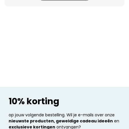
Personaliseerbaar
Gepersonaliseerde boxershort
met gezicht en tekst
Meer dan
11.600
keer
29,99 €
gekocht
Personaliseerbaar
Gepersonaliseerde boxershort
met rits ontwerp
Meer dan
700
keer
29,99 €
gekocht
Polaroid-look
Gepersonaliseerde
Geurhanger set van 2
Meer dan
13.900
keer
19,99 €
gekocht
10% korting
op jouw volgende bestelling. Wil je e-mails over onze
nieuwste producten, geweldige cadeau ideeën
en
exclusieve kortingen
ontvangen?