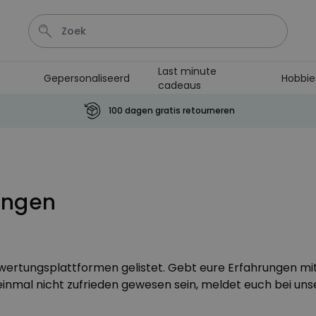
Last minute
Gepersonaliseerd
Hobbie
cadeaus
Wijnglas
Aperol
Lamp
Mok
Aperol Spritz
100 dagen gratis retourneren
Personaliseerbaar
Gepersonaliseerde
champagne coupe met tekst
Meer dan
ungen
2.000
keer
24,99 €
gekocht
Personaliseerbaar
Gepersonaliseerde handdoek
maritiem met tekst
ewertungsplattformen gelistet. Gebt eure Erfahrungen mi
Meer dan
1.900
keer
34,99 €
 einmal nicht zufrieden gewesen sein, meldet euch bei u
gekocht