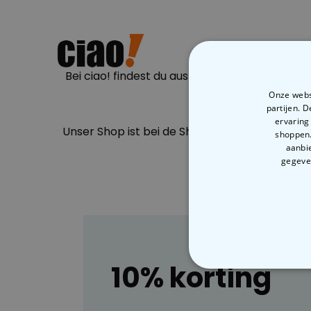
Bei ciao! findest du ausführliche Bewertunge
Onze websi
partijen. 
ervaring
Unser Shop ist bei de Shopauskunft gelistet. 
shoppen.
aanbie
gegeven
10% korting
N