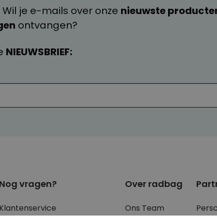
 Wil je e-mails over onze
nieuwste producte
gen
ontvangen?
e
NIEUWSBRIEF:
Nog vragen?
Over radbag
Part
Klantenservice
Ons Team
Pers