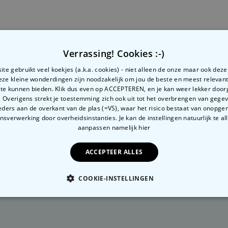
Personaliseerbaar
Gepersonaliseerd houten blok
waar het begon
Meer dan
1.900
keer
24,99 €
gekocht
Verrassing! Cookies :-)
n. Nach einer schnellen Anmeldung, kannst du radbag
auf
Personaliseerbaar
te gebruikt veel koekjes (a.k.a. cookies) - niet alleen de onze maar ook dez
Gepersonaliseerde boxershort
Deze kleine wonderdingen zijn noodzakelijk om jou de beste en meest relevan
met gezicht en tekst
 te kunnen bieden. Klik dus even op ACCEPTEREN, en je kan weer lekker doo
Meer dan
Auf
Shopauskunft
kannst du uns mit wenigen Klicks bewert
11.600
keer
29,99 €
 Overigens strekt je toestemming zich ook uit tot het overbrengen van gege
gekocht
ders aan de overkant van de plas (=VS), waar het risico bestaat van onopg
sverwerking door overheidsinstanties. Je kan de instellingen natuurlijk te all
Polaroid-look
aanpassen
namelijk hier
Gepersonaliseerde
Geurhanger set van 2
Meer dan
ACCEPTEER ALLES
19,99 €
13.900
keer
gekocht
COOKIE-INSTELLINGEN
OODZAKELIJK
PERFORMANCE
MARKETING
O