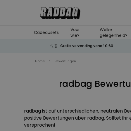
Ga naar de inhoud
Voor
Welke
Cadeausets
wie?
gelegenheid?
Gratis verzending vanaf € 60
Home
Bewertungen
radbag Bewert
radbag ist auf unterschiedlichen, neutralen B
positive Bewertungen über radbag. Solltet ihr
versprochen!