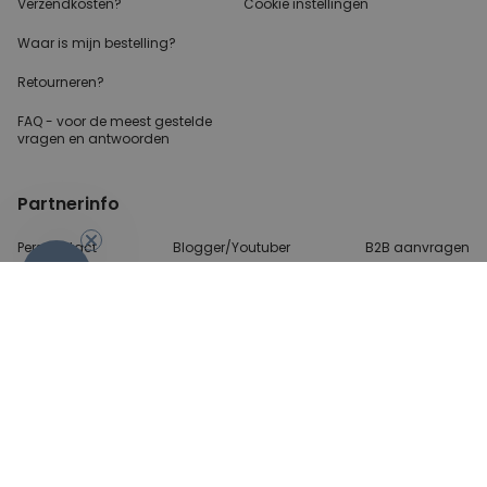
Verzendkosten?
Cookie instellingen
Waar is mijn bestelling?
Retourneren?
FAQ - voor de
meest gestelde
vragen
en antwoorden
Partnerinfo
Perscontact
Blogger/Youtuber
B2B aanvragen
-10%
Betalingsmethoden