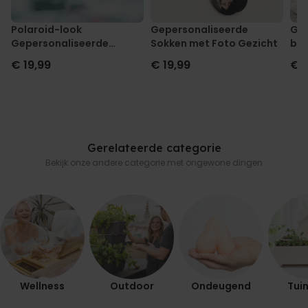
Polaroid-look
Gepersonaliseerde
Gep
Gepersonaliseerde
Sokken met Foto Gezicht
box
Geurhanger set van 2
en 
€ 19,99
€ 19,99
€ 
Gerelateerde categorie
Bekijk onze andere categorie met ongewone dingen
Wellness
Outdoor
Ondeugend
Tuin