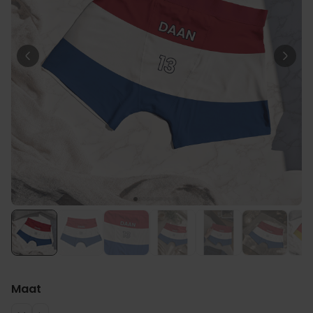
Personaliseerbaar
Gepersonaliseerde boxershort
met gezicht en tekst
Meer dan
11.600
keer
29,99 €
gekocht
Polaroid-look
Gepersonaliseerde
Geurhanger set van 2
Meer dan
13.900
keer
19,99 €
gekocht
Personaliseerbaar
Gepersonaliseerd houten blok
waar het begon
Meer dan
1.900
keer
24,99 €
gekocht
Maat