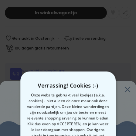
In winkelwagentje
Gemaakt in Oostenrijk
Snelle verzending
100 dagen gratis retourneren
Verwachte leverdatum:
Vri, 14.08 – Maa, 17.08
Gratis verzending vanaf 60 €
Meer info
Verrassing! Cookies :-)
Onze website gebruikt veel koekjes (a.k.a.
Betalingsmethoden:
cookies) - niet alleen de onze maar ook deze
van derde partijen. Deze kleine wonderdingen
zijn noodzakelijk om jou de beste en meest
relevante shopping ervaring te kunnen bieden.
Klik dus even op ACCEPTEREN, en je kan weer
lekker doorgaan met shoppen. Overigens
strekt je toestemming zich ook uit tot het