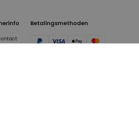
nerinfo
Betalingsmethoden
contact
ger/Youtuber
aanvragen