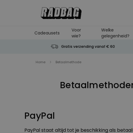
Ga naar de inhoud
Voor
Welke
Cadeausets
wie?
gelegenheid?
Gratis verzending vanaf € 60
Home
Betaalmethode
Betaalmethode
PayPal
PayPal staat altijd tot je beschikking als bet