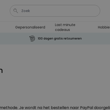
Last minute
Gepersonaliseerd
Hobbie
cadeaus
Sleutel
Hout
Lamp
Tas
Mok
100 dagen gratis retourneren
Personaliseerbaar
Aperol Spritz Glas met Naam
Gegraveerd
Meer dan
n
19.400
keer
16,99 €
gekocht
Personaliseerbaar
Gepersonaliseerde boxershort
met gezicht en tekst
Meer dan
11.600
keer
29,99 €
gekocht
aalmethode. Je wordt na het bestellen naar PayPal doorgeli