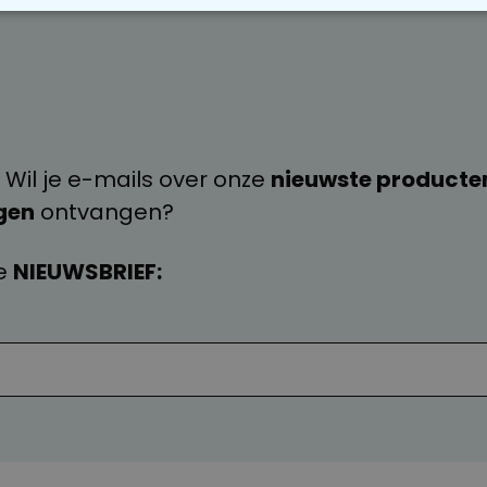
OODZAKELIJK
PERFORMANCE
MARKETING
O
 Wil je e-mails over onze
nieuwste producte
gen
ontvangen?
e
NIEUWSBRIEF: