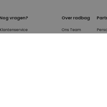
Nog vragen?
Over radbag
Part
Klantenservice
Ons Team
Pers
Betaalmethoden?
Blog
Blog
Verzendkosten?
Cookie instellingen
B2B 
Waar is mijn bestelling?
Retourneren?
FAQ - voor de
meest gestelde
vragen
en antwoorden