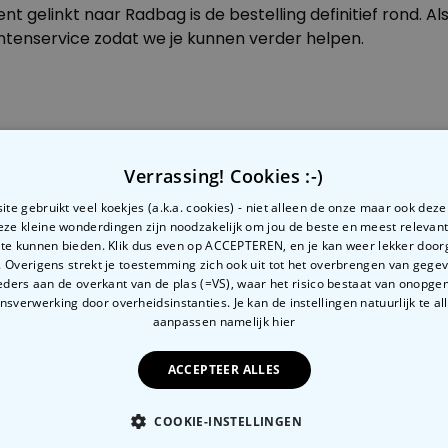
Personaliseerbaar
t gelinkt naar Radbag is de bestelling definitief rond. Al
Gepersonaliseerde boxershort
ntenservice
zodat we je kunnen verder helpen.
met rits ontwerp
Meer dan
700
keer
29,99 €
gekocht
Polaroid-look
met Visa of Mastercard. Ons betaalproces is SSL-versleute
Gepersonaliseerde
Geurhanger set van 2
 derden en zo volkomen veilig zijn. Het bedrag wordt on
Verrassing! Cookies :-)
Meer dan
ietkaart is altijd mogelijk.
19,99 €
13.900
keer
gekocht
te gebruikt veel koekjes (a.k.a. cookies) - niet alleen de onze maar ook dez
Deze kleine wonderdingen zijn noodzakelijk om jou de beste en meest relevan
Personaliseerbaar
 te kunnen bieden. Klik dus even op ACCEPTEREN, en je kan weer lekker doo
Gepersonaliseerd houten blok
 Overigens strekt je toestemming zich ook uit tot het overbrengen van gege
waar het begon
erland. Deze betaalwijze is mogelijk voor iedereen met 
ders aan de overkant van de plas (=VS), waar het risico bestaat van onopg
Meer dan
sverwerking door overheidsinstanties. Je kan de instellingen natuurlijk te all
handelen met je eigen bank. Je rekent af in je vertrouwd
1.900
keer
24,99 €
gekocht
aanpassen
namelijk hier
bank.
ACCEPTEER ALLES
COOKIE-INSTELLINGEN