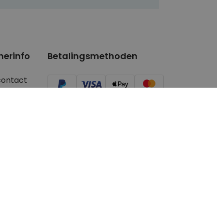
nerinfo
Betalingsmethoden
contact
ger/Youtuber
aanvragen