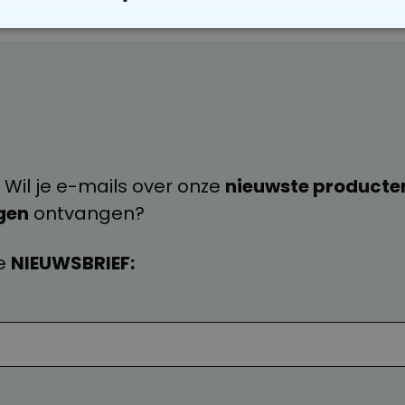
OODZAKELIJK
PERFORMANCE
MARKETING
O
 Wil je e-mails over onze
nieuwste producte
gen
ontvangen?
e
NIEUWSBRIEF: