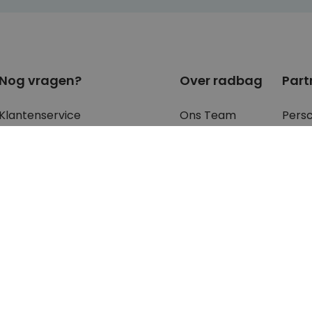
Nog vragen?
Over radbag
Part
Klantenservice
Ons Team
Pers
Betaalmethoden?
Blog
Blog
Verzendkosten?
Cookie instellingen
B2B 
Waar is mijn bestelling?
Retourneren?
FAQ - voor de
meest gestelde
vragen
en antwoorden