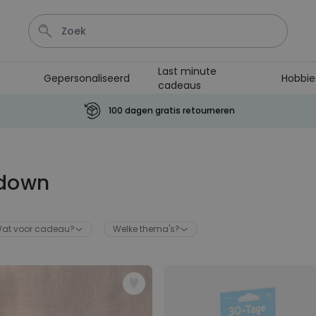
Last minute
Gepersonaliseerd
Hobbie
cadeaus
Kaart
Tas
Sleutel
Lamp
Mok
100 dagen gratis retourneren
Personaliseerbaar
Gepersonaliseerde
champagne coupe met tekst
kdown
Meer dan
2.000
keer
24,99 €
gekocht
at voor cadeau?
Welke thema's?
Personaliseerbaar
Aperol Spritz Glas met Naam
Gegraveerd
Meer dan
19.400
keer
16,99 €
gekocht
Personaliseerbaar