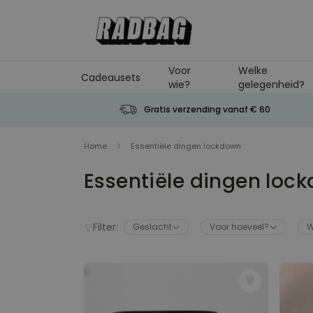
Ga naar de inhoud
Voor
Welke
Cadeausets
wie?
gelegenheid?
Gratis verzending vanaf € 60
Home
Essentiële dingen lockdown
Essentiële dingen loc
Filter:
Geslacht
Voor hoeveel?
W