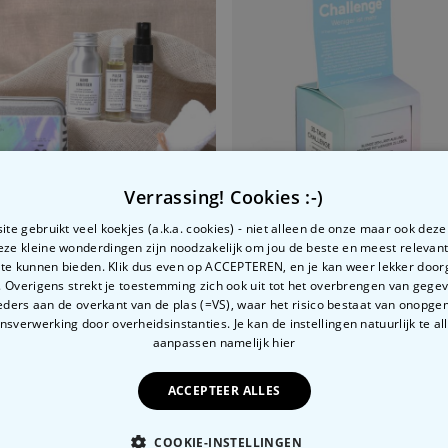
Gepersonaliseerde boxershort
met gezicht en tekst
Meer dan
11.600
keer
29,99 €
gekocht
Personaliseerbaar
Gepersonaliseerde boxershort
met rits ontwerp
Meer dan
700
keer
Verrassing! Cookies :-)
29,99 €
gekocht
te gebruikt veel koekjes (a.k.a. cookies) - niet alleen de onze maar ook dez
Polaroid-look
Deze kleine wonderdingen zijn noodzakelijk om jou de beste en meest relevan
Gepersonaliseerde
Geurhanger set van 2
 te kunnen bieden. Klik dus even op ACCEPTEREN, en je kan weer lekker doo
gingsset Clean & Zen
 Overigens strekt je toestemming zich ook uit tot het overbrengen van gege
97
€ 6,99
Meer dan
ders aan de overkant van de plas (=VS), waar het risico bestaat van onopg
13.900
keer
19,99 €
gekocht
sverwerking door overheidsinstanties. Je kan de instellingen natuurlijk te all
aanpassen
namelijk hier
ACCEPTEER ALLES
COOKIE-INSTELLINGEN