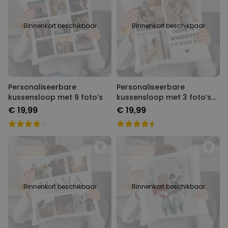
Personaliseerbaar
Binnenkort beschikbaar
Gepersonaliseerde boxershort
Binnenkort beschikbaar
met gezicht en tekst
Meer dan
11.600
keer
29,99 €
gekocht
Polaroid-look
Gepersonaliseerde
Personaliseerbare
Personaliseerbare
Geurhanger set van 2
Meer dan
kussensloop met 9 foto’s
kussensloop met 3 foto’s
13.900
keer
19,99 €
en tekst
gekocht
€ 19,99
€ 19,99
Personaliseerbaar
Gepersonaliseerd houten blok
waar het begon
Meer dan
1.900
keer
24,99 €
gekocht
Binnenkort beschikbaar
Binnenkort beschikbaar