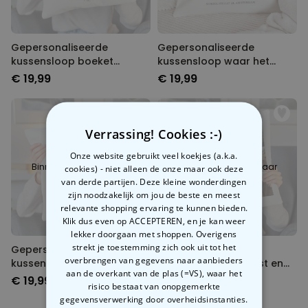
Gepersonaliseerde
Gepersonaliseerde
kussensloop boeket
kussensloop waar het
bloemen met handafdruk
begon
€ 19,99
€ 19,99
Verrassing! Cookies :-)
Onze website gebruikt veel koekjes (a.k.a.
Binnenkort beschikbaar
Binnenkort beschikbaar
cookies) - niet alleen de onze maar ook deze
van derde partijen. Deze kleine wonderdingen
zijn noodzakelijk om jou de beste en meest
relevante shopping ervaring te kunnen bieden.
Klik dus even op ACCEPTEREN, en je kan weer
lekker doorgaan met shoppen. Overigens
strekt je toestemming zich ook uit tot het
Gepersonaliseerde
Personaliseerbare
overbrengen van gegevens naar aanbieders
kussensloop met
kussenhoes met tekst en
aan de overkant van de plas (=VS), waar het
monogram
symbolen
€ 19,99
€ 19,99
risico bestaat van onopgemerkte
gegevensverwerking door overheidsinstanties.