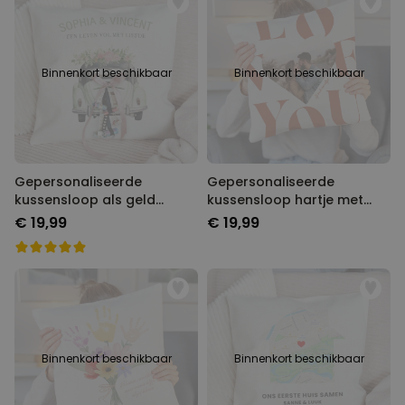
Binnenkort beschikbaar
Binnenkort beschikbaar
Gepersonaliseerde
Gepersonaliseerde
kussensloop als geld
kussensloop hartje met
cadeau voor huwelijk
foto en tekst
€ 19,99
€ 19,99
Binnenkort beschikbaar
Binnenkort beschikbaar