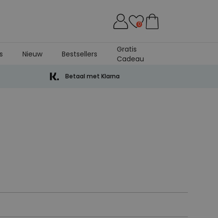
0
Gratis
s
Nieuw
Bestsellers
Cadeau
Betaal met Klarna
juiste hoeveelheid verpakkings materiaal,