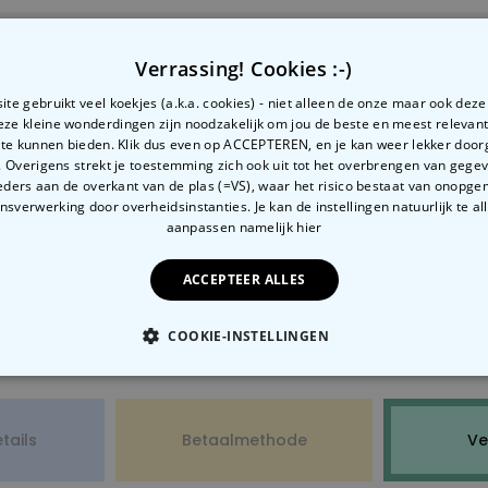
? Neem dan contact op met onze fabelachtige klantense
Verrassing! Cookies :-)
te gebruikt veel koekjes (a.k.a. cookies) - niet alleen de onze maar ook dez
Deze kleine wonderdingen zijn noodzakelijk om jou de beste en meest relevan
eren?
 te kunnen bieden. Klik dus even op ACCEPTEREN, en je kan weer lekker doo
 Overigens strekt je toestemming zich ook uit tot het overbrengen van gege
even? Of ben je waarschijnlijk niet thuis wanneer je best
ders aan de overkant van de plas (=VS), waar het risico bestaat van onopg
sverwerking door overheidsinstanties. Je kan de instellingen natuurlijk te all
aanpassen
namelijk hier
volgen. Deze link vind je in de bevestingsemail, die je ont
 kan je best makkelijk je leveringsadres veranderen. Je h
landen laten leveren?
tinformatie van onze logistiek partners. Zou er iets niet 
n ons krijgt, ontvang je ook een email van GLS. Hier staat
ACCEPTEER ALLES
n zij kunnen het dan nog aanpassen.
dat land. Maar je kan uiteraard van webshop wisselen, zod
ink waar je de verzendopties kan veranderen. Je kan bijvo
ect hier bij ons
bekijken:
COOKIE-INSTELLINGEN
isse
/
Nederland
/
België
/
Belgique
/
Denemarken
/
achtergelaten
OODZAKELIJK
PERFORMANCE
MARKETING
O
, waar je het zelf kunt ophalen
tails
Betaalmethode
Ve
? Neem dan contact op met onze fabelachtige klantense