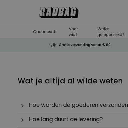
Ga naar de inhoud
Voor
Welke
Cadeausets
wie?
gelegenheid?
Gratis verzending vanaf € 60
Wat je altijd al wilde weten
Hoe worden de goederen verzonde
Jouw bestelling wordt (normaal gesproken) 
Hoe lang duurt de levering?
zodat alles veilig aankomt. We sturen je alle