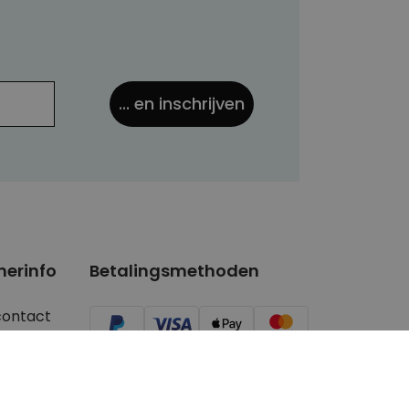
... en inschrijven
nerinfo
Betalingsmethoden
contact
ger/Youtuber
aanvragen