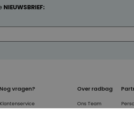
e
NIEUWSBRIEF:
Nog vragen?
Over radbag
Part
Klantenservice
Ons Team
Pers
Betaalmethoden?
Blog
Blog
Verzendkosten?
Cookie instellingen
B2B 