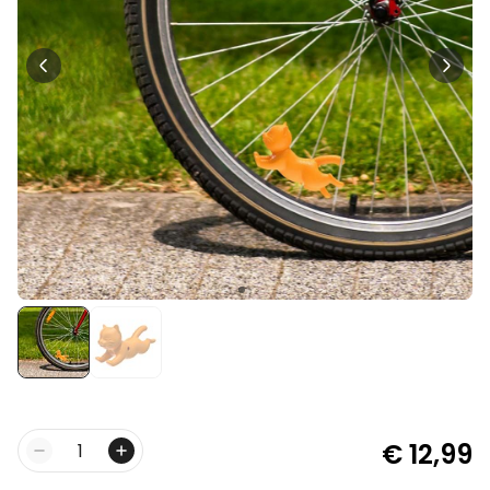
Personaliseerbaar
Gepersonaliseerde boxershort
met gezicht en tekst
Meer dan
11.600
keer
29,99 €
gekocht
Personaliseerbaar
Gepersonaliseerde boxershort
met rits ontwerp
Meer dan
700
keer
29,99 €
gekocht
Polaroid-look
Gepersonaliseerde
Geurhanger set van 2
Meer dan
13.900
keer
19,99 €
gekocht
€ 12,99
Aantal