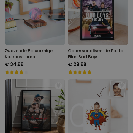
voor jouw leukste
filmavond.
Personaliseerbaar
Gepersonaliseerde boxershort
met gezicht en tekst
Meer dan
11.600
keer
29,99 €
gekocht
Polaroid-look
Gepersonaliseerde
Zwevende Bolvormige
Gepersonaliseerde Poster
Geurhanger set van 2
Meer dan
Kosmos Lamp
Film 'Bad Boys'
13.900
keer
19,99 €
gekocht
€ 34,99
€ 29,99
Personaliseerbaar
Gepersonaliseerd houten blok
waar het begon
Meer dan
1.900
keer
24,99 €
gekocht