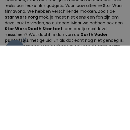
reeks aan leuke film gadgets. Voor jouw ultieme Star Wars
filmavond. We hebben verschillende mokken. Zoals de
Star Wars Porg
mok, je moet niet eens een fan zijn om
deze leuk te vinden, so cuteeee. Maar we hebben ook een
Star Wars Death Star tent
, een beetje next level
misschien? Wat dacht je dan van de
Darth Vader
pantoffels
met geluid. En als dat echt nog niet genoeg is,
wat we begrijpen. Dan hebben we ook nog de
Star Wars
-10%
kookboek
, met jawel
Falcon en Wookie
sandwich
vormpjes. ‘’Oh dear Vader’’.
Film gadgets voor onze Harry Potters.
Bij een echt
geslaagde filmavond
hoort ook een lekker
drankje. Of toch iets dat er op lijkt. Het
Harry Potter
toverdrankje/Lampje
. Je kan er misschien niet van
drinken, wie weet wat gebeurt er dan. Maar het is wel
helemaal ‘potter like’. Wil je een echt lekker drankje, drink
het dan op z’n minst uit een harry potter toverketel mok.
Kwestie van in het thema te blijven. Last but not least, wil je
een beetje opscheppen over jou toverkunsten, dan heb je
gegarandeerd succes met onze Toverstaf-