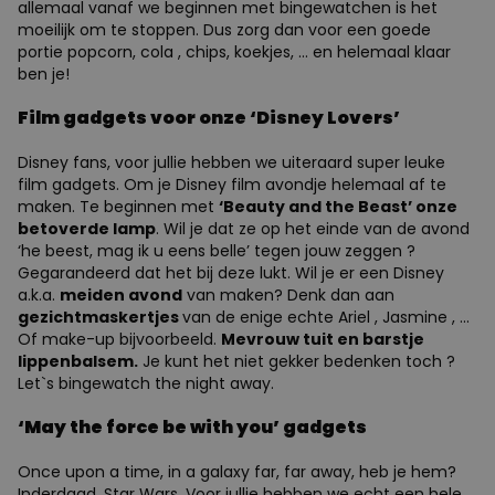
allemaal vanaf we beginnen met bingewatchen is het
moeilijk om te stoppen. Dus zorg dan voor een goede
portie popcorn, cola , chips, koekjes, ... en helemaal klaar
ben je!
Film gadgets voor onze ‘Disney Lovers’
Disney fans, voor jullie hebben we uiteraard super leuke
film gadgets. Om je Disney film avondje helemaal af te
maken. Te beginnen met
‘Beauty and the Beast’ onze
betoverde lamp
. Wil je dat ze op het einde van de avond
‘he beest, mag ik u eens belle’ tegen jouw zeggen ?
Gegarandeerd dat het bij deze lukt. Wil je er een Disney
a.k.a.
meiden avond
van maken? Denk dan aan
gezichtmaskertjes
van de enige echte Ariel , Jasmine , ...
Of make-up bijvoorbeeld.
Mevrouw tuit en barstje
lippenbalsem.
Je kunt het niet gekker bedenken toch ?
Let`s bingewatch the night away.
‘May the force be with you’ gadgets
Once upon a time, in a galaxy far, far away, heb je hem?
Inderdaad, Star Wars. Voor jullie hebben we echt een hele