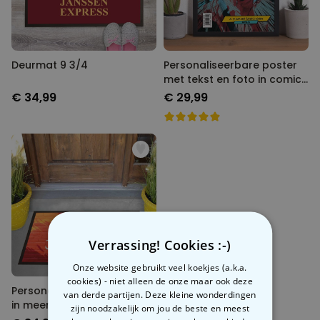
Deurmat 9 3/4
Personaliseerbare poster
met tekst en foto in comic
stijl
€ 34,99
€ 29,99
Verrassing! Cookies :-)
Onze website gebruikt veel koekjes (a.k.a.
cookies) - niet alleen de onze maar ook deze
Personaliseerbare deurmat
van derde partijen. Deze kleine wonderdingen
in meerdere kleuren
zijn noodzakelijk om jou de beste en meest