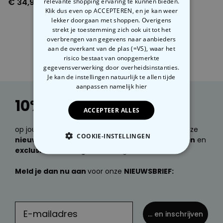
€ 34,99
relevante shopping ervaring te kunnen bieden.
Klik dus even op ACCEPTEREN, en je kan weer
lekker doorgaan met shoppen. Overigens
strekt je toestemming zich ook uit tot het
1
2
overbrengen van gegevens naar aanbieders
aan de overkant van de plas (=VS), waar het
risico bestaat van onopgemerkte
gegevensverwerking door overheidsinstanties.
Je kan de instellingen natuurlijk te allen tijde
aanpassen
namelijk hier
10% korting
ACCEPTEER ALLES
op jouw volgende bestelling. Wil je e-mails over onze
COOKIE-INSTELLINGEN
nieuwste producten, geweldige cadeau ideeën
en
exclusieve kortingen
ontvangen?
NOODZAKELIJK
Meld je dan nu aan
voor onze
NIEUWSBRIEF:
PERFORMANCE
MARKETING
OVERIGE
... en inschrijven