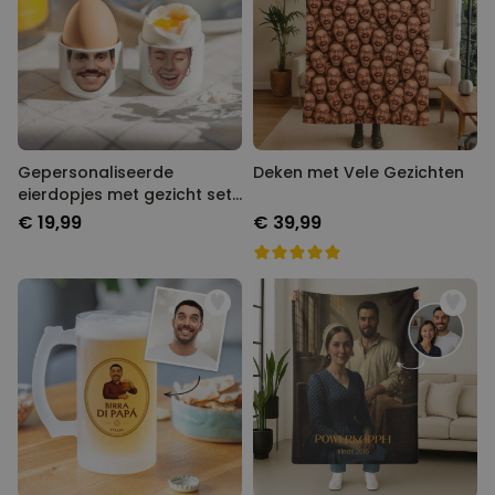
Gepersonaliseerde
Deken met Vele Gezichten
eierdopjes met gezicht set
van twee
€ 19,99
€ 39,99