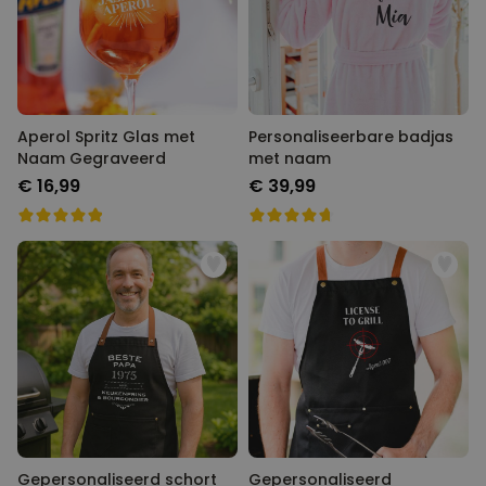
Personaliseerbaar
Gepersonaliseerde boxershort
met rits ontwerp
Meer dan
700
keer
29,99 €
gekocht
Aperol Spritz Glas met
Personaliseerbare badjas
Polaroid-look
Naam Gegraveerd
met naam
Gepersonaliseerde
€ 16,99
€ 39,99
Geurhanger set van 2
Meer dan
13.900
keer
19,99 €
gekocht
Personaliseerbaar
Gepersonaliseerd houten blok
waar het begon
Meer dan
1.900
keer
24,99 €
gekocht
Gepersonaliseerd schort
Gepersonaliseerd