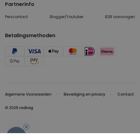
Partnerinfo
Perscontact
Blogger/Youtuber
B2B aanvragen
Betalingsmethoden
Algemene Voorwaarden
Beveiliging en privacy
Contact
© 2026 radbag
-10%