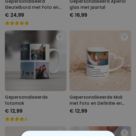
Gepersonaliseerd
Gepersonaliseerd Aperol
Sleutelbord met Foto en
glas met jaartal
Tekst
€ 24,99
€ 16,99
Gepersonaliseerde
Gepersonaliseerde Mok
fotomok
met Foto en Definitie en
Hart-handvat
€ 12,99
€ 12,99