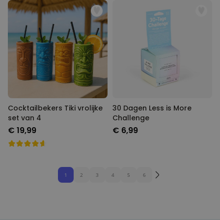
Cocktailbekers Tiki vrolijke
30 Dagen Less is More
set van 4
Challenge
€ 19,99
€ 6,99
1
2
3
4
5
6