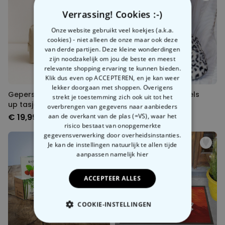
Verrassing! Cookies :-)
Onze website gebruikt veel koekjes (a.k.a.
cookies) - niet alleen de onze maar ook deze
van derde partijen. Deze kleine wonderdingen
zijn noodzakelijk om jou de beste en meest
relevante shopping ervaring te kunnen bieden.
Klik dus even op ACCEPTEREN, en je kan weer
lekker doorgaan met shoppen. Overigens
Gepersonaliseerd make-
Verwarmde pantoffels
strekt je toestemming zich ook uit tot het
up tasje met monogram
voor de magnetron
overbrengen van gegevens naar aanbieders
€ 19,99
€ 24,99
aan de overkant van de plas (=VS), waar het
risico bestaat van onopgemerkte
gegevensverwerking door overheidsinstanties.
Je kan de instellingen natuurlijk te allen tijde
aanpassen
namelijk hier
ACCEPTEER ALLES
COOKIE-INSTELLINGEN