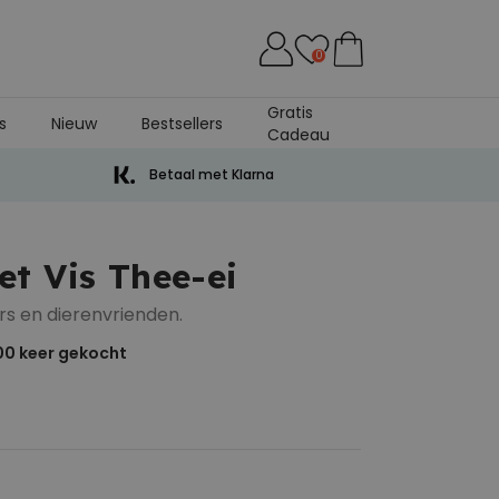
0
Gratis
s
Nieuw
Bestsellers
Cadeau
Betaal met Klarna
t Vis Thee-ei
rs en dierenvrienden.
00
keer gekocht