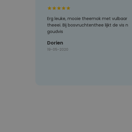
Erg leuke, mooie theemok met vulbaar
theeei. Bij bosvruchtenthee lijkt de vis n
goudvis
Dorien
19-05-2020