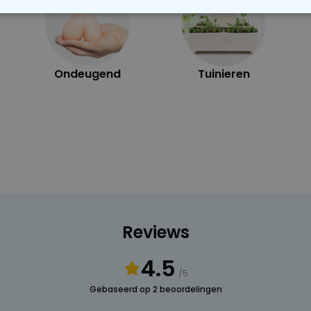
OODZAKELIJK
PERFORMANCE
MARKETING
O
Ondeugend
Tuinieren
Reviews
4.5
/5
Gebaseerd op 2 beoordelingen