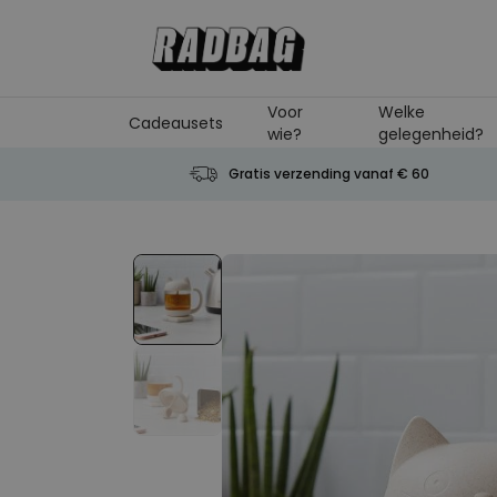
Ga naar de inhoud
Voor
Welke
Cadeausets
wie?
gelegenheid?
Gratis verzending vanaf € 60