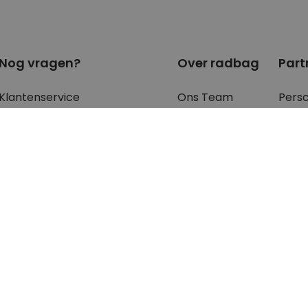
Nog vragen?
Over radbag
Part
Klantenservice
Ons Team
Pers
Betaalmethoden?
Blog
Blog
Verzendkosten?
Cookie instellingen
B2B 
Waar is mijn bestelling?
Retourneren?
FAQ - voor de
meest gestelde
vragen
en antwoorden