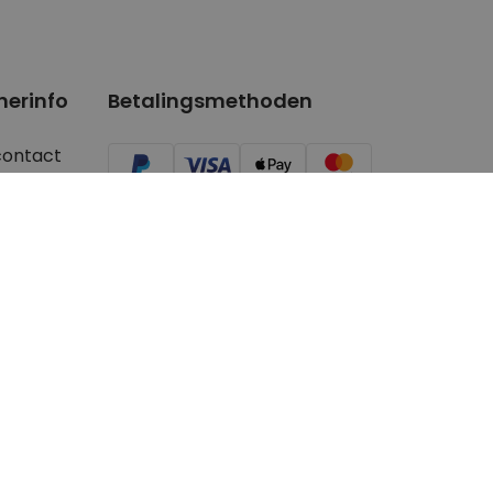
nerinfo
Betalingsmethoden
contact
ger/Youtuber
aanvragen