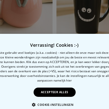
Verrassing! Cookies :-)
rd
et Kat
Warmtegevoelige mok met
te gebruikt veel koekjes (a.k.a. cookies) - niet alleen de onze maar ook dez
99
€ 12,99
Deze kleine wonderdingen zijn noodzakelijk om jou de beste en meest relevan
 te kunnen bieden. Klik dus even op ACCEPTEREN, en je kan weer lekker doo
 Overigens strekt je toestemming zich ook uit tot het overbrengen van gege
ders aan de overkant van de plas (=VS), waar het risico bestaat van onopg
sverwerking door overheidsinstanties. Je kan de instellingen natuurlijk te all
aanpassen
namelijk hier
Gerelateerde categorie
Bekijk onze andere categorie met ongewone dingen
ACCEPTEER ALLES
COOKIE-INSTELLINGEN