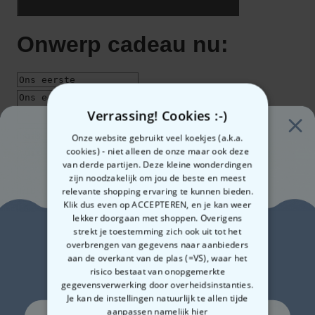
Verrassing! Cookies :-)
Onze website gebruikt veel koekjes (a.k.a.
cookies) - niet alleen de onze maar ook deze
van derde partijen. Deze kleine wonderdingen
zijn noodzakelijk om jou de beste en meest
relevante shopping ervaring te kunnen bieden.
Klik dus even op ACCEPTEREN, en je kan weer
lekker doorgaan met shoppen. Overigens
Zin in
strekt je toestemming zich ook uit tot het
overbrengen van gegevens naar aanbieders
aan de overkant van de plas (=VS), waar het
10% korting?
risico bestaat van onopgemerkte
gegevensverwerking door overheidsinstanties.
Je kan de instellingen natuurlijk te allen tijde
€ 24,99
Aantal
aanpassen
namelijk hier