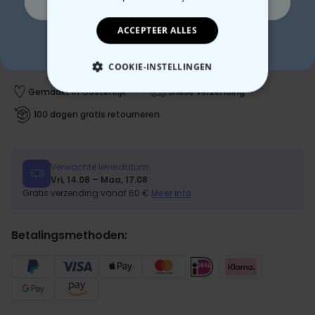
Ja, graag!
ACCEPTEER ALLES
In winkelwagentje
Nee, ik ben geen fan van korting
COOKIE-INSTELLINGEN
Gemaakt in Oostenrijk
Snelle verzending
NOODZAKELIJK
100 dagen gratis retourneren
PERFORMANCE
MARKETING
OVERIGE
Verwachte leverdatum:
Vri, 14.08 – Maa, 17.08
Gratis verzending vanaf 60 €
Meer info
Betalingsmethoden: