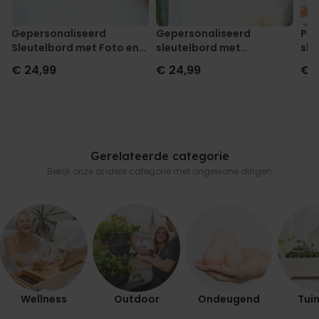
Gepersonaliseerd
Gepersonaliseerd
Per
Sleutelbord met Foto en
sleutelbord met
sle
Tekst
monogram
€ 24,99
€ 24,99
€ 
Gerelateerde categorie
Bekijk onze andere categorie met ongewone dingen
Wellness
Outdoor
Ondeugend
Tuin