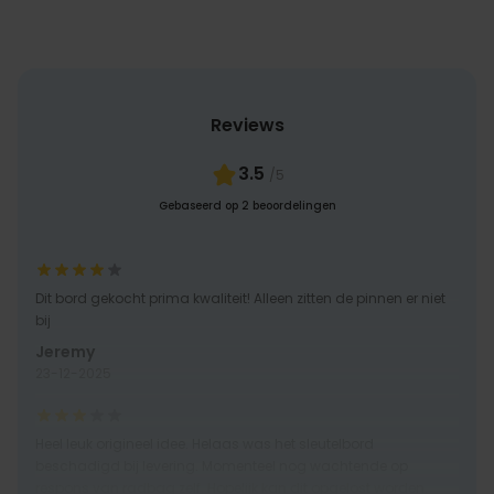
Reviews
3.5
/5
Gebaseerd op 2 beoordelingen
Dit bord gekocht prima kwaliteit! Alleen zitten de pinnen er niet
bij
Jeremy
23-12-2025
Heel leuk origineel idee. Helaas was het sleutelbord
beschadigd bij levering. Momenteel nog wachtende op
respons van radbag zelf. Hopelijk kan dit opgelost worden.