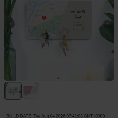
Personaliseerbaar
Gepersonaliseerde boxershort
met gezicht en tekst
Meer dan
11.600
keer
29,99 €
gekocht
Polaroid-look
Gepersonaliseerde
Geurhanger set van 2
Meer dan
13.900
keer
19,99 €
gekocht
Personaliseerbaar
Gepersonaliseerd houten blok
waar het begon
Meer dan
1.900
keer
24,99 €
gekocht