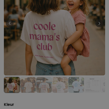
Personaliseerbaar
Gepersonaliseerde boxershort
met rits ontwerp
Meer dan
700
keer
29,99 €
gekocht
Polaroid-look
Gepersonaliseerde
Geurhanger set van 2
Meer dan
13.900
keer
19,99 €
gekocht
Personaliseerbaar
Gepersonaliseerd houten blok
waar het begon
Meer dan
1.900
keer
24,99 €
gekocht
Kleur