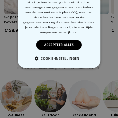
strekt je toestemming zich ook uit tot het
overbrengen van gegevens naar aanbieders
aan de overkant van de plas (=VS), waar het
Gepersonaliseerde
Polaroid-look
Gep
risico bestaat van onopgemerkte
boxershort met gezicht
Gepersonaliseerde
Sok
gegevensverwerking door overheidsinstanties.
en tekst
Geurhanger set van 2
Je kan de instellingen natuurlijk te allen tijde
€ 29,99
€ 19,99
€ 1
aanpassen
namelijk hier
ACCEPTEER ALLES
COOKIE-INSTELLINGEN
Gerelateerde categorie
Bekijk onze andere categorie met ongewone dingen
NOODZAKELIJK
PERFORMANCE
MARKETING
OVERIGE
Wellness
Outdoor
Ondeugend
Tuin