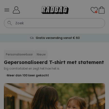
Ga naar de inhoud
0
Gratis verzending vanaf € 60
Sleutel
Hout
Lamp
Tas
Mok
Personaliseerbaar
Nieuw
Gepersonaliseerd T-shirt met statement
Personaliseerbaar
Aperol Spritz Glas met Naam
Erg comfortabel en zegt het hoe het is.
Gegraveerd
Meer dan
Meer dan 100
keer gekocht
19.400
keer
16,99 €
gekocht
Personaliseerbaar
Gepersonaliseerde boxershort
met gezicht en tekst
Meer dan
11.600
keer
29,99 €
gekocht