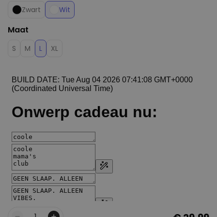
Zwart
Wit
Maat
S
M
L
XL