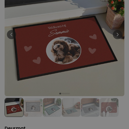
Personaliseerbaar
Gepersonaliseerd houten blok
waar het begon
Meer dan
1.900
keer
24,99 €
gekocht
Personaliseerbaar
Aperol Spritz Glas met Naam
Gegraveerd
Meer dan
19.400
keer
16,99 €
gekocht
Polaroid-look
Gepersonaliseerde
Geurhanger set van 2
Meer dan
13.900
keer
19,99 €
gekocht
Deurmat