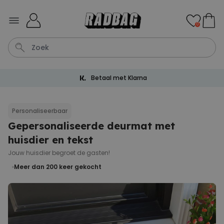
Ga naar de inhoud
0
Betaal met Klarna
Tas
Wijnglas
Lamp
Aperol
Mok
Personaliseerbaar
Gepersonaliseerde deurmat met
Personaliseerbaar
Gepersonaliseerde
huisdier en tekst
champagne coupe met tekst
Meer dan
Jouw huisdier begroet de gasten!
2.000
keer
24,99 €
gekocht
Meer dan 200
keer gekocht
Personaliseerbaar
Gepersonaliseerde handdoek
maritiem met tekst
Meer dan
1.900
keer
34,99 €
gekocht