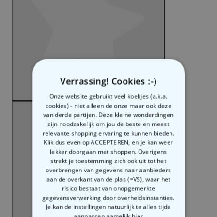
Verrassing! Cookies :-)
Onze website gebruikt veel koekjes (a.k.a.
cookies) - niet alleen de onze maar ook deze
van derde partijen. Deze kleine wonderdingen
zijn noodzakelijk om jou de beste en meest
relevante shopping ervaring te kunnen bieden.
Klik dus even op ACCEPTEREN, en je kan weer
lekker doorgaan met shoppen. Overigens
Zin in
strekt je toestemming zich ook uit tot het
overbrengen van gegevens naar aanbieders
aan de overkant van de plas (=VS), waar het
10% korting?
risico bestaat van onopgemerkte
gegevensverwerking door overheidsinstanties.
Je kan de instellingen natuurlijk te allen tijde
aanpassen
namelijk hier