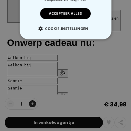
Ja, graag!
ACCEPTEER ALLES
Nee, ik ben geen fan van korting
COOKIE-INSTELLINGEN
NOODZAKELIJK
PERFORMANCE
MARKETING
OVERIGE
€ 34,99
Aantal
In winkelwagentje