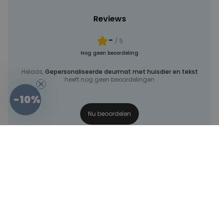
Reviews
-
/ 5
Nog geen beoordeling
Helaas,
Gepersonaliseerde deurmat met huisdier en tekst
heeft nog geen beoordelingen
-10%
Nu beoordelen