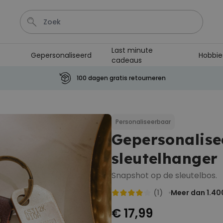
Last minute
Gepersonaliseerd
Hobbie
cadeaus
Sleutel
Hout
Lamp
Tas
Mok
100 dagen gratis retourneren
Personaliseerbaar
Aperol Spritz Glas met Naam
Gegraveerd
Personaliseerbaar
Meer dan
Gepersonalise
19.400
keer
16,99 €
gekocht
sleutelhanger
Personaliseerbaar
Gepersonaliseerde boxershort
Snapshot op de sleutelbos.
met gezicht en tekst
Meer dan
(1)
Meer dan 1.40
11.600
keer
29,99 €
gekocht
€ 17,99