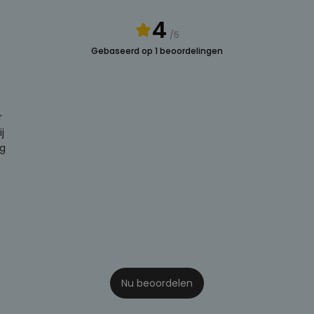
4
/5
Gebaseerd op 1 beoordelingen
r
j
rg
Nu beoordelen