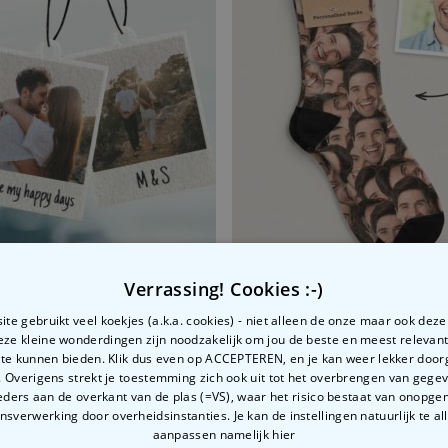
Verrassing! Cookies :-)
cht en tekst
oid-look Gepersonaliseerde Geurhanger set van 2
Gepersonaliseerde Sokken
te gebruikt veel koekjes (a.k.a. cookies) - niet alleen de onze maar ook dez
99
€ 19,99
Deze kleine wonderdingen zijn noodzakelijk om jou de beste en meest relevan
 te kunnen bieden. Klik dus even op ACCEPTEREN, en je kan weer lekker doo
 Overigens strekt je toestemming zich ook uit tot het overbrengen van gege
ders aan de overkant van de plas (=VS), waar het risico bestaat van onopg
sverwerking door overheidsinstanties. Je kan de instellingen natuurlijk te all
aanpassen
namelijk hier
Gerelateerde categorie