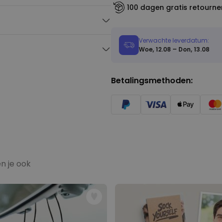
100 dagen gratis retourne
et foto
Verwachte leverdatum:
 het nu je huisdier is, je betere
Woe, 12.08 – Don, 13.08
n van bent – en maak van onze
ijzonders. Met zijn ronde
evige sleutelring raakt hij
Betalingsmethoden:
 gewone sleutelhanger, of op
lijk cadeau.
n je ook