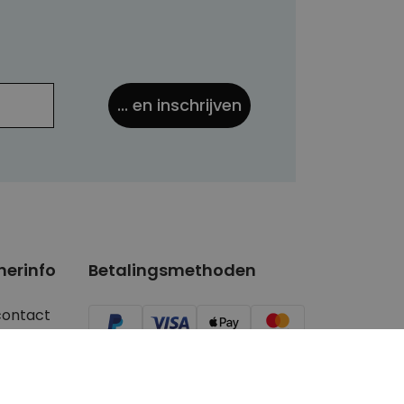
... en inschrijven
nerinfo
Betalingsmethoden
contact
ger/Youtuber
aanvragen