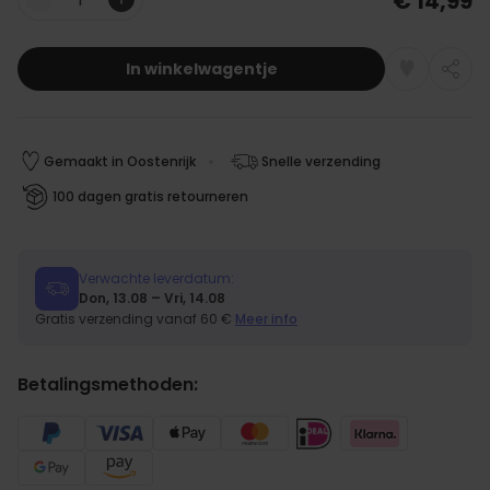
€ 14,99
Aantal
In winkelwagentje
Gemaakt in Oostenrijk
Snelle verzending
100 dagen gratis retourneren
Verwachte leverdatum:
Don, 13.08 – Vri, 14.08
Gratis verzending vanaf 60 €
Meer info
Betalingsmethoden: