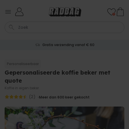
Ga naar de inhoud
0
Gratis verzending vanaf € 60
Kaart
Tas
Sleutel
Lamp
Mok
Personaliseerbaar
Gepersonaliseerde koffie beker met
Personaliseerbaar
Gepersonaliseerde
quote
champagne coupe met tekst
Meer dan
Koffie in eigen beker.
2.000
keer
24,99 €
gekocht
(2)
Meer dan 600
keer gekocht
Personaliseerbaar
Aperol Spritz Glas met Naam
Gegraveerd
Meer dan
19.400
keer
16,99 €
gekocht