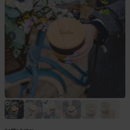
Personaliseerbaar
Gepersonaliseerde boxershort
met gezicht en tekst
Meer dan
11.600
keer
29,99 €
gekocht
Personaliseerbaar
Gepersonaliseerde boxershort
met rits ontwerp
Meer dan
700
keer
29,99 €
gekocht
Polaroid-look
Gepersonaliseerde
Geurhanger set van 2
Meer dan
13.900
keer
19,99 €
gekocht