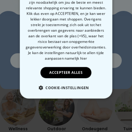
zijn noodzakelijk om jou de beste en meest
relevante shopping ervaring te kunnen bieden.
Klik dus even op ACCEPTEREN, en je kan weer
Polaroid-look
Gepersonaliseerde
Gep
lekker doorgaan met shoppen. Overigens
Gepersonaliseerde
Sokken met Foto Gezicht
box
Zin in
strekt je toestemming zich ook uit tot het
Geurhanger set van 2
overbrengen van gegevens naar aanbieders
en 
€ 19,99
€ 19,99
€ 
aan de overkant van de plas (=VS), waar het
10% korting?
risico bestaat van onopgemerkte
gegevensverwerking door overheidsinstanties.
Je kan de instellingen natuurlijk te allen tijde
aanpassen
namelijk hier
Ja, graag!
Gerelateerde categorie
ACCEPTEER ALLES
Bekijk onze andere categorie met ongewone dingen
Nee, ik ben geen fan van korting
COOKIE-INSTELLINGEN
NOODZAKELIJK
PERFORMANCE
Wellness
Outdoor
Ondeugend
Tuin
MARKETING
OVERIGE