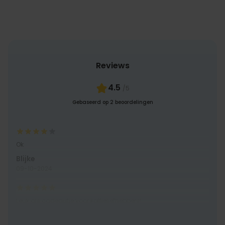
Reviews
4.5
/5
Gebaseerd op 2 beoordelingen
Ok
Blijke
09-10-2024
Leuk als cadeautje voor koffieliefhebbers!
PP
03-05-2024