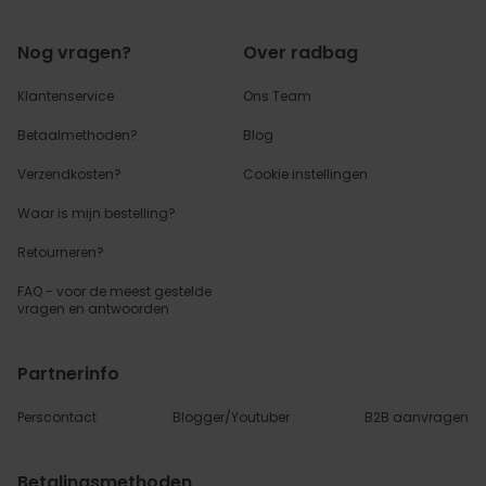
Nog vragen?
Over radbag
Klantenservice
Ons Team
Betaalmethoden?
Blog
Verzendkosten?
Cookie instellingen
Waar is mijn bestelling?
Retourneren?
FAQ - voor de
meest gestelde
vragen
en antwoorden
Partnerinfo
Perscontact
Blogger/Youtuber
B2B aanvragen
Betalingsmethoden