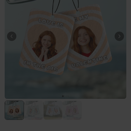
Personaliseerbaar
Gepersonaliseerd houten blok
waar het begon
Meer dan
1.900
keer
24,99 €
gekocht
Personaliseerbaar
Gepersonaliseerde boxershort
met gezicht en tekst
Meer dan
11.600
keer
29,99 €
gekocht
Polaroid-look
Gepersonaliseerde
Geurhanger set van 2
Meer dan
13.900
keer
19,99 €
gekocht