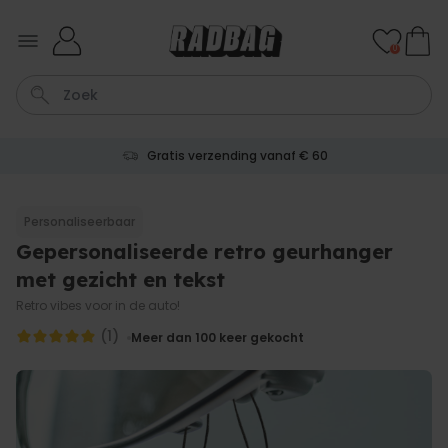
Ga naar de inhoud
0
Gratis verzending vanaf € 60
Wijnglas
Aperol
Lamp
Mok
Aperol Spritz
Personaliseerbaar
Gepersonaliseerde retro geurhanger
Personaliseerbaar
Gepersonaliseerde
met gezicht en tekst
champagne coupe met tekst
Meer dan
Retro vibes voor in de auto!
2.000
keer
24,99 €
gekocht
(1)
Meer dan 100
keer gekocht
Personaliseerbaar
Gepersonaliseerde handdoek
maritiem met tekst
Meer dan
1.900
keer
34,99 €
gekocht