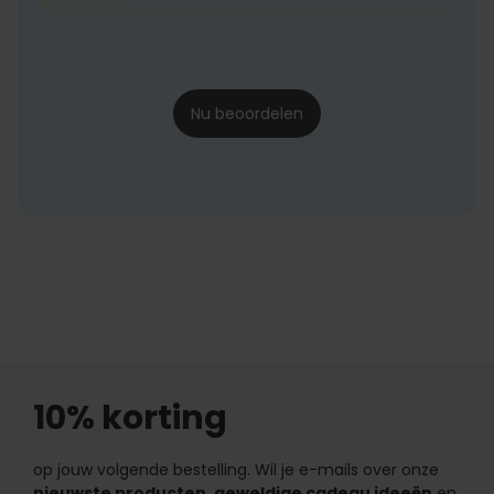
Het was een echte verrassing
marleengeerts123@gmail.
23-02-2025
Nu beoordelen
10% korting
op jouw volgende bestelling. Wil je e-mails over onze
nieuwste producten, geweldige cadeau ideeën
en