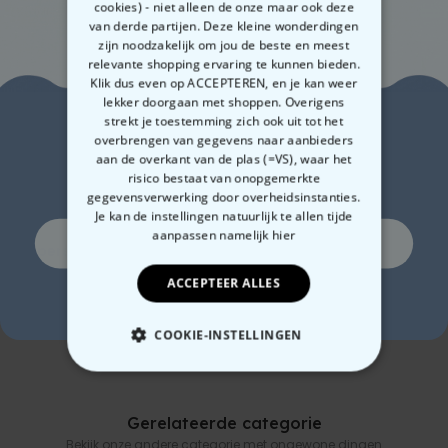
parfum, etc. (niet inbegrepen) op de luchtverfrisser aanbrengen
cookies) - niet alleen de onze maar ook deze
Waarschijnlijk interesseren deze producten je ook
Of het nu een cadeau is voor de beste
bijrijder
of gewoon een
Materiaal: karton
van derde partijen. Deze kleine wonderdingen
dagelijkse herinnering dat jij de coolste
wagen
(of de beste humor)
Afmetingen 6,5 x 8,5 x 0,15 cm
zijn noodzakelijk om jou de beste en meest
hebt – deze geurhanger zorgt gegarandeerd voor een goed humeur
relevante shopping ervaring te kunnen bieden.
en een frisse geur.
Klik dus even op ACCEPTEREN, en je kan weer
lekker doorgaan met shoppen. Overigens
Een echte blikvanger aan de
achteruitkijkspiegel
en het bewijs
Zin in
strekt je toestemming zich ook uit tot het
dat zelfs een
geurhanger
uniek kan zijn. Dus, stap in, geniet van de
overbrengen van gegevens naar aanbieders
geur en cruise als een echte retro-pro!
aan de overkant van de plas (=VS), waar het
10% korting?
risico bestaat van onopgemerkte
gegevensverwerking door overheidsinstanties.
Je kan de instellingen natuurlijk te allen tijde
aanpassen
namelijk hier
Ja, graag!
Gepersonaliseerde
Polaroid-look
Gep
Sokken met Foto Gezicht
Gepersonaliseerde
box
ACCEPTEER ALLES
Geurhanger set van 2
en 
Nee, ik ben geen fan van korting
€ 19,99
€ 19,99
€ 
COOKIE-INSTELLINGEN
NOODZAKELIJK
Gerelateerde categorie
PERFORMANCE
Bekijk onze andere categorie met ongewone dingen