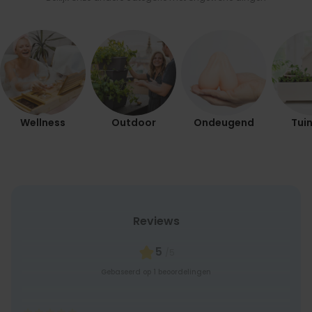
MARKETING
OVERIGE
Wellness
Outdoor
Ondeugend
Tuin
Reviews
5
/5
Gebaseerd op 1 beoordelingen