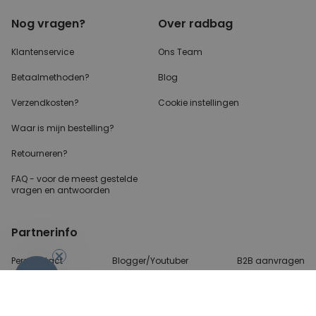
PERFORMANCE
Nog vragen?
Over radbag
Klantenservice
Ons Team
MARKETING
OVERIGE
Betaalmethoden?
Blog
Verzendkosten?
Cookie instellingen
Waar is mijn bestelling?
Retourneren?
FAQ - voor de
meest gestelde
vragen
en antwoorden
Partnerinfo
Perscontact
Blogger/Youtuber
B2B aanvragen
-10%
Betalingsmethoden