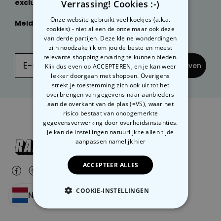
exclusieve kortingen
Verrassing! Cookies :-)
ontvangen?
Personaliseerbaar
Onze website gebruikt veel koekjes (a.k.a.
Meld je dan nu aan
voor onze
NIEUWSBRIEF:
Gepersonaliseerd houten blok
cookies) - niet alleen de onze maar ook deze
waar het begon
van derde partijen. Deze kleine wonderdingen
Meer dan
1.900
keer
zijn noodzakelijk om jou de beste en meest
24,99 €
gekocht
relevante shopping ervaring te kunnen bieden.
... en inschrijven
Klik dus even op ACCEPTEREN, en je kan weer
Personaliseerbaar
lekker doorgaan met shoppen. Overigens
Gepersonaliseerde boxershort
strekt je toestemming zich ook uit tot het
met gezicht en tekst
overbrengen van gegevens naar aanbieders
Meer dan
11.600
keer
aan de overkant van de plas (=VS), waar het
29,99 €
gekocht
risico bestaat van onopgemerkte
gegevensverwerking door overheidsinstanties.
Polaroid-look
Je kan de instellingen natuurlijk te allen tijde
Gepersonaliseerde
Geurhanger set van 2
aanpassen
namelijk hier
Meer dan
13.900
keer
19,99 €
gekocht
ACCEPTEER ALLES
COOKIE-INSTELLINGEN
Nederland
NOODZAKELIJK