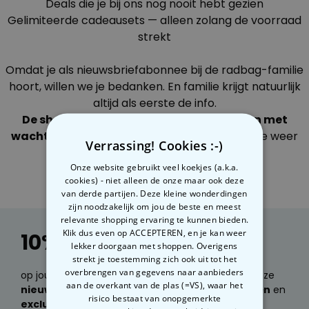
Deals die je bij ons nog nooit hebt gezien
Gelimiteerde cadeausets — alleen zolang de voorraad
Personaliseerbaar
Gepersonaliseerde boxershort
strekt
met gezicht en tekst
Meer dan
11.600
keer
Omdat je als nieuwsbriefabonnee bij de radbag-familie
29,99 €
gekocht
hoort, willen we je bedanken. En familie krijgt natuurlijk
Polaroid-look
altijd als eerste de info.
Gepersonaliseerde
De shop is op 20 maart 24 uur lang alleen met
Geurhanger set van 2
Meer dan
wachtwoord toegankelijk
— daarna gaan we weer
13.900
keer
19,99 €
Verrassing! Cookies :-)
gekocht
open voor iedereen.
Onze website gebruikt veel koekjes (a.k.a.
Personaliseerbaar
cookies) - niet alleen de onze maar ook deze
Gepersonaliseerd houten blok
van derde partijen. Deze kleine wonderdingen
waar het begon
zijn noodzakelijk om jou de beste en meest
Meer dan
1.900
keer
relevante shopping ervaring te kunnen bieden.
24,99 €
gekocht
Klik dus even op ACCEPTEREN, en je kan weer
10% korting
lekker doorgaan met shoppen. Overigens
strekt je toestemming zich ook uit tot het
overbrengen van gegevens naar aanbieders
op jouw volgende bestelling. Wil je e-mails over onze
aan de overkant van de plas (=VS), waar het
nieuwste producten, geweldige cadeau ideeën
en
risico bestaat van onopgemerkte
exclusieve kortingen
ontvangen?