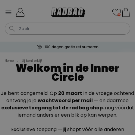
Ga naar de inhoud
0
100 dagen gratis retourneren
Tas
Sleutel
Lamp
Mok
Aperol Spritz
Home
Jij bent erbij!
Welkom in de Inner
Circle
Personaliseerbaar
Gepersonaliseerde
champagne coupe met tekst
Meer dan
Je bent aangemeld. Op
20 maart
in de vroege ochtend
2.000
keer
24,99 €
gekocht
ontvang je je
wachtwoord per mail
— en daarmee
exclusieve toegang tot de radbag shop
, nog vóórdat
Personaliseerbaar
iemand anders er een blik op kan werpen.
Aperol Spritz Glas met Naam
Gegraveerd
Meer dan
Exclusieve toegang — jij shopt vóór alle anderen
19.400
keer
16,99 €
gekocht