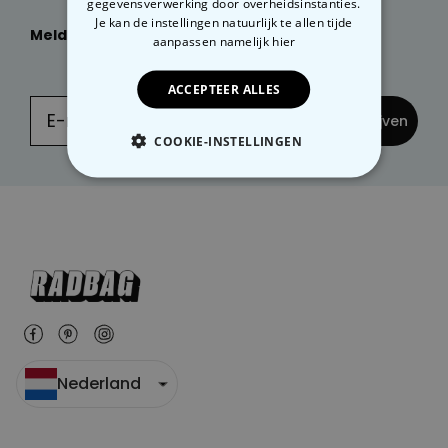
gegevensverwerking door overheidsinstanties.
Je kan de instellingen natuurlijk te allen tijde
Meld je dan nu aan
voor onze
NIEUWSBRIEF:
aanpassen
namelijk hier
ACCEPTEER ALLES
... en inschrijven
COOKIE-INSTELLINGEN
NOODZAKELIJK
PERFORMANCE
MARKETING
OVERIGE
Nederland