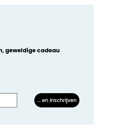
e van derde
te shopping
n, geweldige cadeau
rgaan met
vens naar
emerkte
en tijde
... en inschrijven
VERIGE