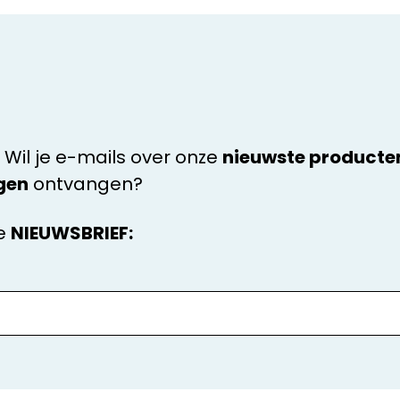
Verrassing! Cookies :-)
te gebruikt veel koekjes (a.k.a. cookies) - niet alleen de onze maar ook dez
Deze kleine wonderdingen zijn noodzakelijk om jou de beste en meest relevan
 Wil je e-mails over onze
nieuwste producte
 te kunnen bieden. Klik dus even op ACCEPTEREN, en je kan weer lekker doo
 Overigens strekt je toestemming zich ook uit tot het overbrengen van gege
gen
ontvangen?
ders aan de overkant van de plas (=VS), waar het risico bestaat van onopg
sverwerking door overheidsinstanties. Je kan de instellingen natuurlijk te all
aanpassen
namelijk hier
e
NIEUWSBRIEF:
ACCEPTEER ALLES
COOKIE-INSTELLINGEN
OODZAKELIJK
PERFORMANCE
MARKETING
O