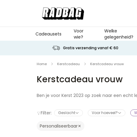
Ga naar de inhoud
Voor
Welke
Cadeausets
wie?
gelegenheid?
Gratis verzending vanaf € 60
Home
Kerstcadeau
Kerstcadeau vrouw
Kerstcadeau vrouw
Ben je voor Kerst 2023 op zoek naar een echt 
en op een rijtje gezet. Maakt niet uit of je e
gepersonaliseerd cadeau scoor je altijd punten.
Filter:
Geslacht
Voor hoeveel?
W
voldoen. Zet haar deze winter even in het zon
kerstcadeau voor haar. Vrolijke Kerstfeest!
Personaliseerbaar