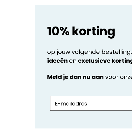
10% korting
Onze websi
partijen. 
op jouw volgende bestelling.
ervaring
shoppen.
ideeën
en
exclusieve kortin
aanbie
gegeven
Meld je dan nu aan
voor onz
N