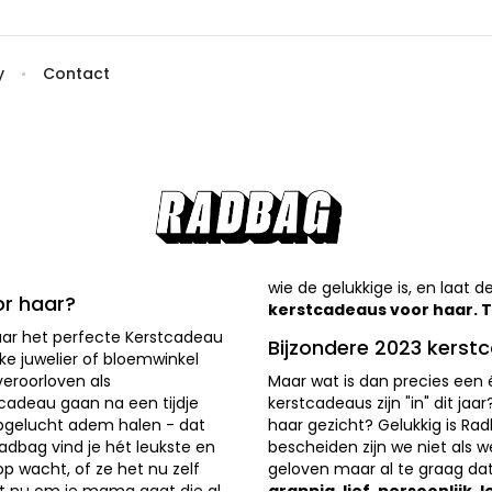
y
Contact
wie de gelukkige is, en laat
or haar?
kerstcadeaus voor haar. 
aar het perfecte Kerstcadeau
Bijzondere 2023 kerst
ke juwelier of bloemwinkel
veroorloven als
Maar wat is dan precies een
cadeau gaan na een tijdje
kerstcadeaus zijn "in" dit ja
opgelucht adem halen - dat
haar gezicht? Gelukkig is Rad
radbag vind je hét leukste en
bescheiden zijn we niet als 
op wacht, of ze het nu zelf
geloven maar al te graag d
het nu om je mama gaat die al
grappig, lief, persoonlijk, 