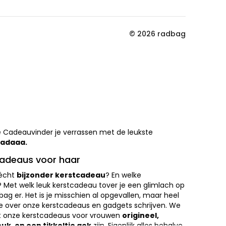
© 2026 radbag
 de Cadeauvinder je verrassen met de leukste
Tadaaa.
cadeaus voor haar
 écht
bijzonder kerstcadeau
? En welke
ar? Met welk leuk kerstcadeau tover je een glimlach op
bag er. Het is je misschien al opgevallen, maar heel
we over onze kerstcadeaus en gadgets schrijven. We
at onze kerstcadeaus voor vrouwen
origineel,
leuk, en een tikkeltje gek
zijn. Eigenlijk alles behalve