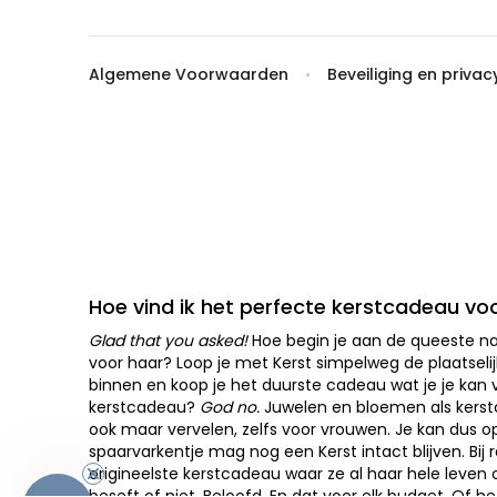
Algemene Voorwaarden
Beveiliging en privac
Hoe vind ik het perfecte kerstcadeau vo
Glad that you asked!
Hoe begin je aan de queeste n
voor haar? Loop je met Kerst simpelweg de plaatselij
binnen en koop je het duurste cadeau wat je je kan 
kerstcadeau?
God no.
Juwelen en bloemen als kerst
ook maar vervelen, zelfs voor vrouwen. Je kan dus 
spaarvarkentje mag nog een Kerst intact blijven. Bij 
origineelste kerstcadeau waar ze al haar hele leven 
beseft of niet. Beloofd. En dat voor elk budget. Of 