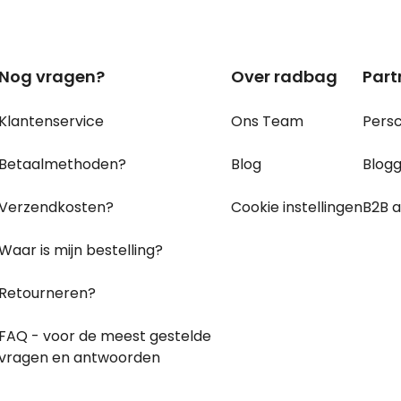
Nog vragen?
Over radbag
Part
Klantenservice
Ons Team
Pers
Betaalmethoden?
Blog
Blog
Verzendkosten?
Cookie instellingen
B2B 
Waar is mijn bestelling?
Retourneren?
FAQ - voor de
meest gestelde
vragen
en antwoorden