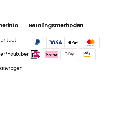
nerinfo
Betalingsmethoden
contact
ger/Youtuber
aanvragen