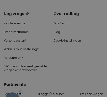
Nog vragen?
Over radbag
Klantenservice
Ons Team
Betaalmethoden?
Blog
Verzendkosten?
Cookie instellingen
Waar is mijn bestelling?
Retourneren?
FAQ - voor de
meest gestelde
vragen
en antwoorden
Partnerinfo
Perscontact
Blogger/Youtuber
B2B aanvragen
-10%