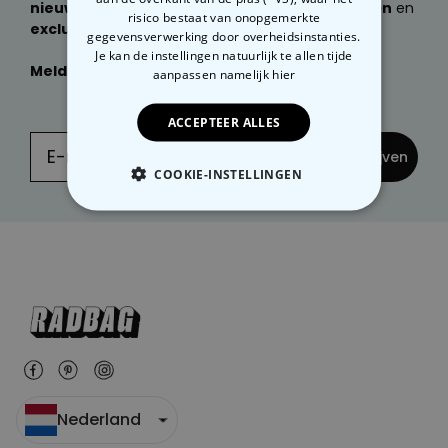
nieuwste producten, geweldige cadeau ideeën
en
risico bestaat van onopgemerkte
exclusieve kortingen
ontvangen?
gegevensverwerking door overheidsinstanties.
Je kan de instellingen natuurlijk te allen tijde
Meld je dan nu aan
voor onze
NIEUWSBRIEF:
aanpassen
namelijk hier
ACCEPTEER ALLES
... en inschrijven
COOKIE-INSTELLINGEN
NOODZAKELIJK
PERFORMANCE
MARKETING
OVERIGE
Nederland