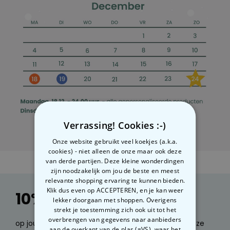
Personaliseerbaar
Gepersonaliseerde boxershort
met rits ontwerp
Meer dan
700
keer
29,99 €
gekocht
Polaroid-look
Gepersonaliseerde
Geurhanger set van 2
Meer dan
13.900
keer
19,99 €
gekocht
Verrassing! Cookies :-)
Personaliseerbaar
Gepersonaliseerd houten blok
Onze website gebruikt veel koekjes (a.k.a.
waar het begon
cookies) - niet alleen de onze maar ook deze
Meer dan
van derde partijen. Deze kleine wonderdingen
1.900
keer
24,99 €
gekocht
zijn noodzakelijk om jou de beste en meest
relevante shopping ervaring te kunnen bieden.
Klik dus even op ACCEPTEREN, en je kan weer
10% korting
lekker doorgaan met shoppen. Overigens
strekt je toestemming zich ook uit tot het
overbrengen van gegevens naar aanbieders
op jouw volgende bestelling. Wil je e-mails over onze
aan de overkant van de plas (=VS), waar het