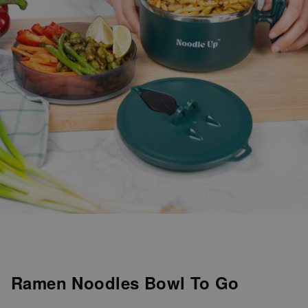
Personaliseerbaar
Gepersonaliseerde boxershort
met rits ontwerp
Meer dan
700
keer
29,99 €
gekocht
Polaroid-look
Gepersonaliseerde
Geurhanger set van 2
Meer dan
13.900
keer
19,99 €
gekocht
Personaliseerbaar
Gepersonaliseerd houten blok
waar het begon
Meer dan
1.900
keer
24,99 €
gekocht
Ramen Noodles Bowl To Go