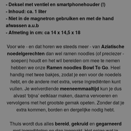
- Om het goed te kunnen vervoeren
- Deksel met ventiel en smartphonehouder (!)
- Inhoud: ca. 1 liter
- Niet in de magnetron gebruiken en met de
hand afwassen a.u.b
- Afmeting in cm: ca 14 x 14,5 x 18
Voor wie - en dat horen we steeds meer - van
Aziatische noedelgerechten
dan wel ramen
noodles (of preciezer -soepen) houdt en het wil
bereiden om mee te nemen hebben we onze
Ramen noodles Bowl To Go
. Heel handig met
twee bakjes, zodat je een voor de noedels hebt, en
de andere met extra, verse ingrediënten kunt
vullen. Je welverdiende
meeneemmaaltijd
kun je
dus alvast ‘bijna’ eetklaar maken, daarna vervoeren
en vervolgens met het grootste gemak opeten.
Zonder dat je extra kommen, borden en dergelijke