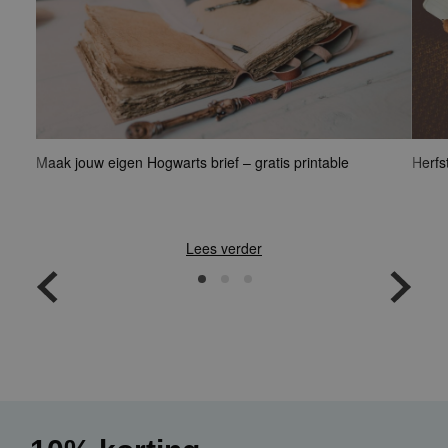
Maak jouw eigen Hogwarts brief – gratis printable
Herf
herf
Lees verder