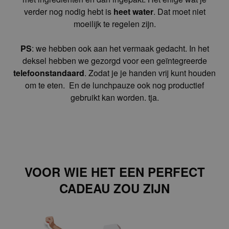
nodig hebt.
Thuis wordt dus alles
bereid
,
gekruid
en
gegarneerd
met ingrediënten en dan ingepakt.
Het enige wat je verder nog nodig hebt is
heet
water
. Dat moet niet moeilijk te regelen zijn.
PS
: we hebben ook aan het vermaak gedacht. In
het deksel hebben we gezorgd voor een
geïntegreerde
telefoonstandaard
. Zodat je je
handen vrij kunt houden om te eten. En de
lunchpauze ook nog productief gebruikt kan
worden. tja.
VOOR WIE HET EEN PERFECT CADEAU