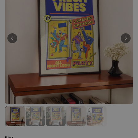
Personaliseerbaar
Gepersonaliseerd houten blok
waar het begon
Meer dan
1.900
keer
24,99 €
gekocht
Personaliseerbaar
Gepersonaliseerde boxershort
met gezicht en tekst
Meer dan
11.600
keer
29,99 €
gekocht
Polaroid-look
Gepersonaliseerde
Geurhanger set van 2
Meer dan
13.900
keer
19,99 €
gekocht