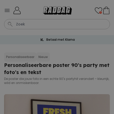
Ga naar de inhoud
0
Betaal met Klarna
Wijnglas
Aperol
Lamp
Mok
Aperol Spritz
Personaliseerbaar
Nieuw
Personaliseerbare poster 90's party met
Personaliseerbaar
Gepersonaliseerde
foto's en tekst
champagne coupe met tekst
Meer dan
De poster die jouw foto in een echte 90's partyhit verandert – kleurrijk,
2.000
keer
24,99 €
wild en onmiskenbaar.
gekocht
Personaliseerbaar
Gepersonaliseerde handdoek
maritiem met tekst
Meer dan
1.900
keer
34,99 €
gekocht