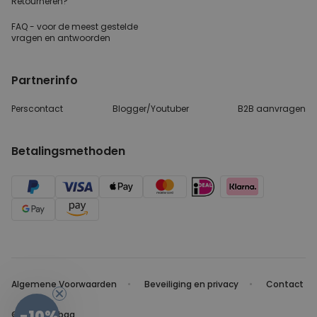
Retourneren?
FAQ - voor de
meest gestelde
vragen
en antwoorden
Partnerinfo
Perscontact
Blogger/Youtuber
B2B aanvragen
Betalingsmethoden
Algemene Voorwaarden
Beveiliging en privacy
Contact
-10%
© 2026 radbag