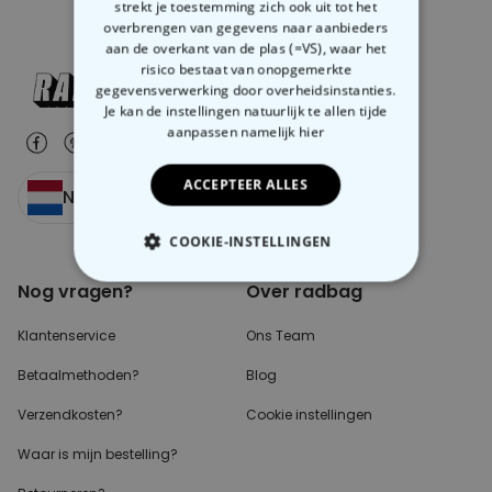
strekt je toestemming zich ook uit tot het
overbrengen van gegevens naar aanbieders
aan de overkant van de plas (=VS), waar het
risico bestaat van onopgemerkte
gegevensverwerking door overheidsinstanties.
Je kan de instellingen natuurlijk te allen tijde
aanpassen
namelijk hier
ACCEPTEER ALLES
Nederland
COOKIE-INSTELLINGEN
Nog vragen?
Over radbag
NOODZAKELIJK
Klantenservice
Ons Team
PERFORMANCE
Betaalmethoden?
Blog
MARKETING
OVERIGE
Verzendkosten?
Cookie instellingen
Waar is mijn bestelling?