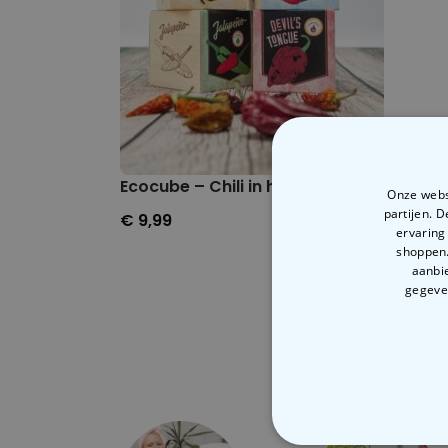
geeft aan dat de bakplaten de juiste te
Gebruik altijd een kunststof- of houten s
halen. Gebruik nooit een scherp voorwer
antiaanbaklaag van de bakplaten kan be
Ecocube – Chili in houtblokken
Onze websi
partijen. 
€ 9,99
ervaring
shoppen.
aanbie
gegeven