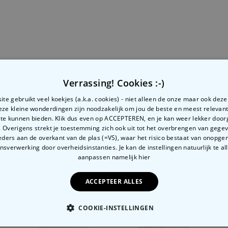
mperatuur hebben bereikt
patel om de wafels eruit te
p of metaal, omdat dit de
schadigen.
Verrassing! Cookies :-)
te gebruikt veel koekjes (a.k.a. cookies) - niet alleen de onze maar ook dez
Deze kleine wonderdingen zijn noodzakelijk om jou de beste en meest relevan
 te kunnen bieden. Klik dus even op ACCEPTEREN, en je kan weer lekker doo
 Overigens strekt je toestemming zich ook uit tot het overbrengen van gege
ders aan de overkant van de plas (=VS), waar het risico bestaat van onopg
sverwerking door overheidsinstanties. Je kan de instellingen natuurlijk te all
aanpassen
namelijk hier
Gerelateerde categorie
ACCEPTEER ALLES
Bekijk onze andere categorie met ongewone dingen
COOKIE-INSTELLINGEN