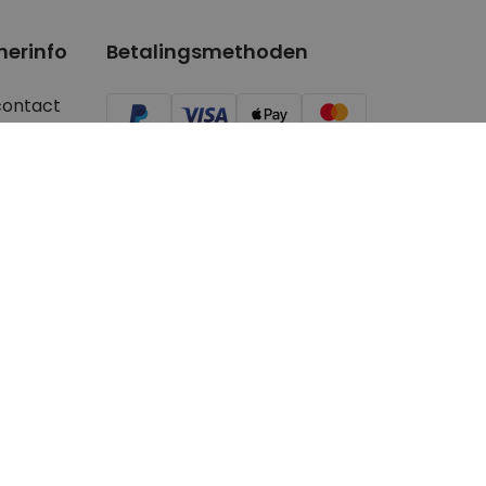
nerinfo
Betalingsmethoden
contact
ger/Youtuber
aanvragen