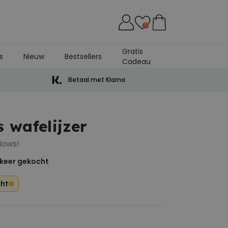
0
Gratis
s
Nieuw
Bestsellers
Cadeau
Betaal met Klarna
 wafelijzer
lows!
keer gekocht
cht