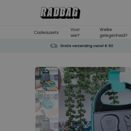
Ga naar de inhoud
Voor
Welke
Cadeausets
wie?
gelegenheid?
Gratis verzending vanaf € 60