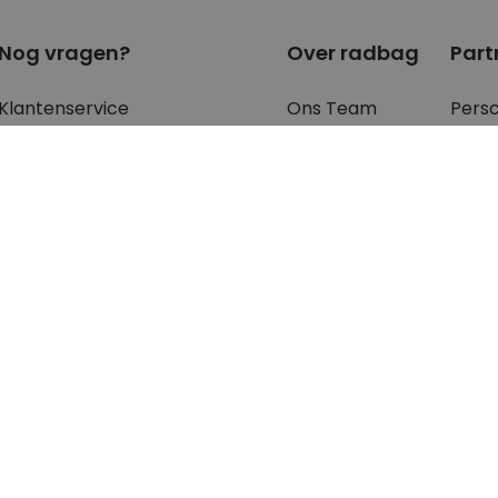
Nog vragen?
Over radbag
Part
Klantenservice
Ons Team
Pers
Betaalmethoden?
Blog
Blog
Verzendkosten?
Cookie instellingen
B2B 
Waar is mijn bestelling?
Retourneren?
FAQ - voor de
meest gestelde
vragen
en antwoorden