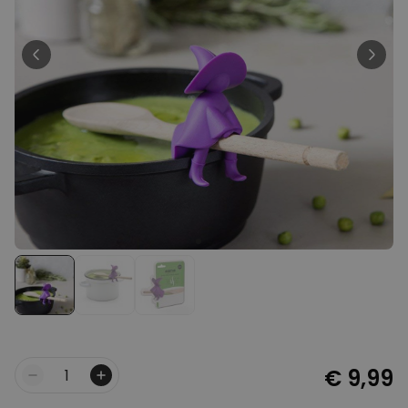
Personaliseerbaar
Gepersonaliseerde boxershort
met gezicht en tekst
Meer dan
11.600
keer
29,99 €
gekocht
Personaliseerbaar
Gepersonaliseerde boxershort
met rits ontwerp
Meer dan
700
keer
29,99 €
gekocht
Polaroid-look
Gepersonaliseerde
Geurhanger set van 2
Meer dan
13.900
keer
19,99 €
gekocht
€ 9,99
Aantal