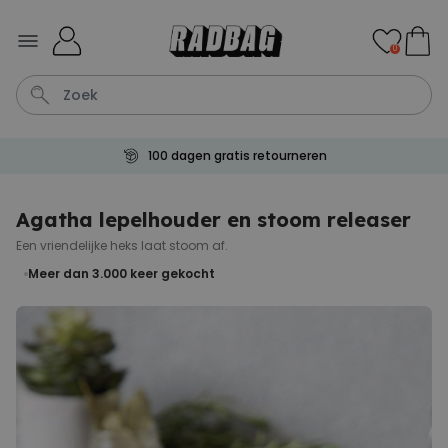
Ga naar de inhoud
0
100 dagen gratis retourneren
Kaart
Tas
Sleutel
Lamp
Mok
Agatha lepelhouder en stoom releaser
Een vriendelijke heks laat stoom af.
Personaliseerbaar
Gepersonaliseerde
Meer dan 3.000
keer gekocht
champagne coupe met tekst
Meer dan
2.000
keer
24,99 €
gekocht
Personaliseerbaar
Aperol Spritz Glas met Naam
Gegraveerd
Meer dan
19.400
keer
16,99 €
gekocht