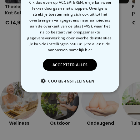
Klik dus even op ACCEPTEREN, en je kan weer
Theelepel met Hangende
Katten zout- en
Fly
lekker doorgaan met shoppen. Overigens
Kat Set van 4
peperstrooiers
pas
strekt je toestemming zich ook uit tot het
overbrengen van gegevens naar aanbieders
€ 14,99
€ 12,99
€ 1
aan de overkant van de plas (=VS), waar het
risico bestaat van onopgemerkte
gegevensverwerking door overheidsinstanties.
Je kan de instellingen natuurlijk te allen tijde
aanpassen
namelijk hier
Gerelateerde categorie
ACCEPTEER ALLES
Bekijk onze andere categorie met ongewone dingen
COOKIE-INSTELLINGEN
NOODZAKELIJK
PERFORMANCE
Wellness
Outdoor
Ondeugend
Tuin
MARKETING
OVERIGE