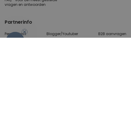
vragen
en antwoorden
Partnerinfo
Perscontact
Blogger/Youtuber
B2B aanvragen
-10%
Betalingsmethoden
Algemene Voorwaarden
Beveiliging en privacy
Contact
© 2026 radbag