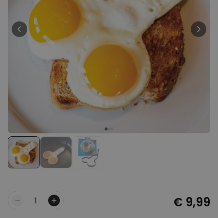
Personaliseerbaar
Gepersonaliseerde boxershort
met gezicht en tekst
Meer dan
11.600
keer
29,99 €
gekocht
Personaliseerbaar
Gepersonaliseerde boxershort
met rits ontwerp
Meer dan
700
keer
29,99 €
gekocht
Polaroid-look
Gepersonaliseerde
Geurhanger set van 2
Meer dan
13.900
keer
19,99 €
gekocht
€ 9,99
Aantal