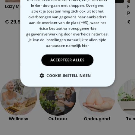
lekker doorgaan met shoppen. Overigens
Lazy Man 3 in 1 braadpan
Katten zout- en
Fly
strekt je toestemming zich ook uit tot het
peperstrooiers
pas
overbrengen van gegevens naar aanbieders
€ 29,99
€ 12,99
€ 1
aan de overkant van de plas (=VS), waar het
risico bestaat van onopgemerkte
gegevensverwerking door overheidsinstanties.
Je kan de instellingen natuurlijk te allen tijde
aanpassen
namelijk hier
Gerelateerde categorie
ACCEPTEER ALLES
Bekijk onze andere categorie met ongewone dingen
COOKIE-INSTELLINGEN
NOODZAKELIJK
PERFORMANCE
MARKETING
OVERIGE
Wellness
Outdoor
Ondeugend
Tuin