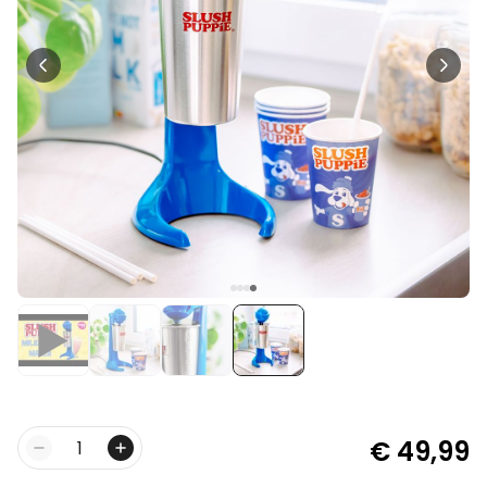
Personaliseerbaar
Gepersonaliseerde boxershort
met rits ontwerp
Meer dan
700
keer
29,99 €
gekocht
Polaroid-look
Gepersonaliseerde
Geurhanger set van 2
Meer dan
13.900
keer
19,99 €
gekocht
Personaliseerbaar
Gepersonaliseerd houten blok
waar het begon
Meer dan
1.900
keer
24,99 €
gekocht
€ 49,99
Aantal