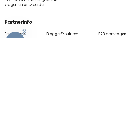
vragen
en antwoorden
Partnerinfo
Perscontact
Blogger/Youtuber
B2B aanvragen
-10%
Betalingsmethoden
Algemene Voorwaarden
Beveiliging en privacy
Contact
© 2026 radbag