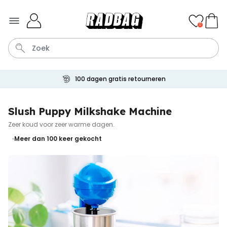
Ga naar de inhoud
0
100 dagen gratis retourneren
Sleutel
Hout
Lamp
Tas
Mok
Slush Puppy Milkshake Machine
Zeer koud voor zeer warme dagen.
Personaliseerbaar
Aperol Spritz Glas met Naam
Meer dan 100
keer gekocht
Gegraveerd
Meer dan
19.400
keer
16,99 €
gekocht
Personaliseerbaar
Gepersonaliseerde boxershort
met gezicht en tekst
Meer dan
11.600
keer
29,99 €
gekocht