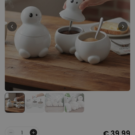
Personaliseerbaar
Gepersonaliseerde boxershort
met gezicht en tekst
Meer dan
11.600
keer
29,99 €
gekocht
Personaliseerbaar
Gepersonaliseerde boxershort
met rits ontwerp
Meer dan
700
keer
29,99 €
gekocht
Polaroid-look
Gepersonaliseerde
Geurhanger set van 2
Meer dan
13.900
keer
19,99 €
gekocht
€ 39,99