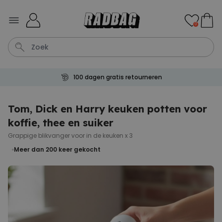
Ga naar de inhoud
0
100 dagen gratis retourneren
Kaart
Tas
Sleutel
Lamp
Mok
Tom, Dick en Harry keuken potten voor
koffie, thee en suiker
Personaliseerbaar
Gepersonaliseerde
Grappige blikvanger voor in de keuken x 3
champagne coupe met tekst
Meer dan 200
keer gekocht
Meer dan
2.000
keer
24,99 €
gekocht
Personaliseerbaar
Aperol Spritz Glas met Naam
Gegraveerd
Meer dan
19.400
keer
16,99 €
gekocht