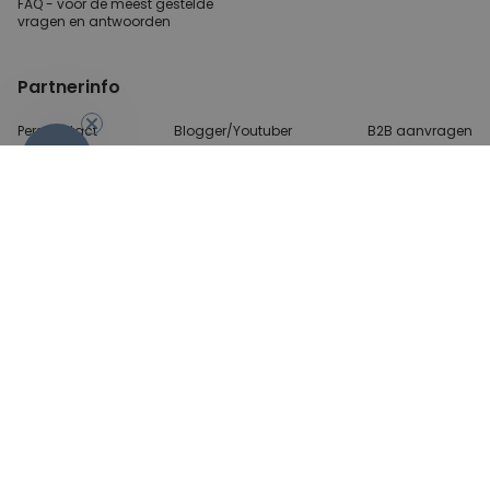
FAQ - voor de
meest gestelde
vragen
en antwoorden
Partnerinfo
Perscontact
Blogger/Youtuber
B2B aanvragen
-10%
Betalingsmethoden
Algemene Voorwaarden
Beveiliging en privacy
Contact
© 2026 radbag