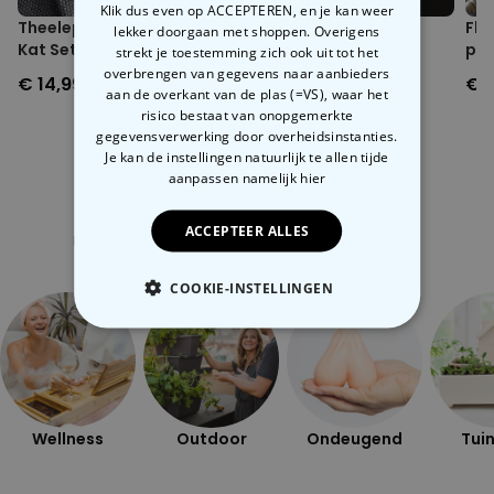
Klik dus even op ACCEPTEREN, en je kan weer
geplaatst
Theelepel met Hangende
Katten zout- en
Fly
lekker doorgaan met shoppen. Overigens
Geschikt voor vaatwasser en magnetron
Kat Set van 4
peperstrooiers
pas
strekt je toestemming zich ook uit tot het
overbrengen van gegevens naar aanbieders
€ 14,99
€ 12,99
€ 1
aan de overkant van de plas (=VS), waar het
risico bestaat van onopgemerkte
gegevensverwerking door overheidsinstanties.
Je kan de instellingen natuurlijk te allen tijde
aanpassen
namelijk hier
Gerelateerde categorie
ACCEPTEER ALLES
Bekijk onze andere categorie met ongewone dingen
COOKIE-INSTELLINGEN
NOODZAKELIJK
PERFORMANCE
Wellness
Outdoor
Ondeugend
Tuin
MARKETING
OVERIGE