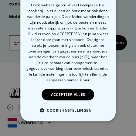
exclusieve kortingen
ontvangen?
Onze website gebruikt veel koekjes (a.k.a.
cookies) - niet alleen de onze maar ook deze
Meld je dan nu aan
van derde partijen. Deze kleine wonderdingen
voor onze
NIEUWSBRIEF:
zijn noodzakelijk om jou de beste en meest
relevante shopping ervaring te kunnen bieden.
Klik dus even op ACCEPTEREN, en je kan weer
lekker doorgaan met shoppen. Overigens
... en inschrijven
strekt je toestemming zich ook uit tot het
overbrengen van gegevens naar aanbieders
aan de overkant van de plas (=VS), waar het
risico bestaat van onopgemerkte
gegevensverwerking door overheidsinstanties.
Je kan de instellingen natuurlijk te allen tijde
aanpassen
namelijk hier
ACCEPTEER ALLES
COOKIE-INSTELLINGEN
Nederland
NOODZAKELIJK