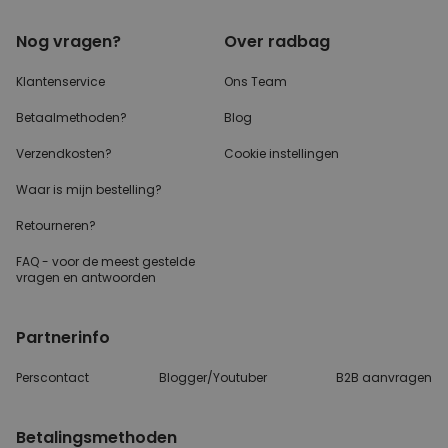
PERFORMANCE
Nog vragen?
Over radbag
MARKETING
OVERIGE
Klantenservice
Ons Team
Betaalmethoden?
Blog
Verzendkosten?
Cookie instellingen
Waar is mijn bestelling?
Retourneren?
FAQ - voor de
meest gestelde
vragen
en antwoorden
Partnerinfo
Perscontact
Blogger/Youtuber
B2B aanvragen
Betalingsmethoden