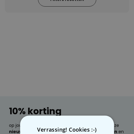
Personaliseerbaar
Gepersonaliseerde boxershort
met gezicht en tekst
Meer dan
11.600
keer
29,99 €
gekocht
Personaliseerbaar
Gepersonaliseerde boxershort
met rits ontwerp
Meer dan
700
keer
29,99 €
gekocht
Polaroid-look
Gepersonaliseerde
Geurhanger set van 2
Meer dan
13.900
keer
19,99 €
gekocht
10% korting
op jouw volgende bestelling. Wil je e-mails over onze
Verrassing! Cookies :-)
nieuwste producten, geweldige cadeau ideeën
en