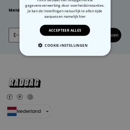
gegevensverwerking door overheidsinstanties.
Meld je dan nu aan
voor onze
NIEUWSBRIEF:
Je kan de instellingen natuurlijk te allen tijde
aanpassen
namelijk hier
ACCEPTEER ALLES
... en inschrijven
COOKIE-INSTELLINGEN
NOODZAKELIJK
PERFORMANCE
MARKETING
OVERIGE
Nederland