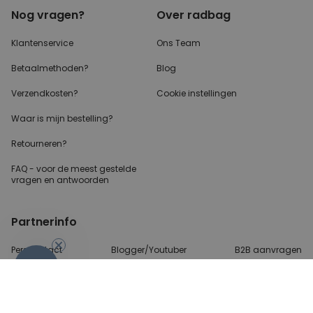
Nog vragen?
Over radbag
Klantenservice
Ons Team
Betaalmethoden?
Blog
Verzendkosten?
Cookie instellingen
Waar is mijn bestelling?
Retourneren?
FAQ - voor de
meest gestelde
vragen
en antwoorden
Partnerinfo
Perscontact
Blogger/Youtuber
B2B aanvragen
-10%
Betalingsmethoden