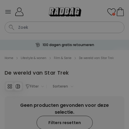
Ga naar de inhoud
0
100 dagen gratis retourneren
Tas
Sleutel
Lamp
Mok
Aperol Spritz
Home
Lifestyle & wonen
Film & Serie
De wereld van Star Trek
De wereld van Star Trek
Personaliseerbaar
Gepersonaliseerde
champagne coupe met tekst
Filter
Sorteren
Meer dan
2.000
keer
24,99 €
gekocht
Geen producten gevonden voor deze
Personaliseerbaar
Aperol Spritz Glas met Naam
selectie.
Gegraveerd
Meer dan
Filters resetten
19.400
keer
16,99 €
gekocht