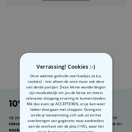
Personaliseerbaar
Gepersonaliseerde boxershort
met gezicht en tekst
Meer dan
11.600
keer
29,99 €
gekocht
Polaroid-look
Gepersonaliseerde
Geurhanger set van 2
Meer dan
13.900
keer
19,99 €
gekocht
Verrassing! Cookies :-)
Personaliseerbaar
Onze website gebruikt veel koekjes (a.k.a.
Gepersonaliseerd houten blok
cookies) - niet alleen de onze maar ook deze
waar het begon
van derde partijen. Deze kleine wonderdingen
Meer dan
1.900
keer
zijn noodzakelijk om jou de beste en meest
24,99 €
gekocht
relevante shopping ervaring te kunnen bieden.
10% korting
Klik dus even op ACCEPTEREN, en je kan weer
lekker doorgaan met shoppen. Overigens
strekt je toestemming zich ook uit tot het
op jouw volgende bestelling. Wil je e-mails over onze
overbrengen van gegevens naar aanbieders
nieuwste producten, geweldige cadeau ideeën
en
aan de overkant van de plas (=VS), waar het
exclusieve kortingen
ontvangen?
risico bestaat van onopgemerkte