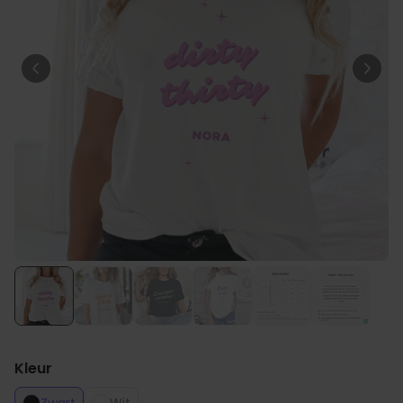
Personaliseerbaar
Gepersonaliseerde boxershort
met gezicht en tekst
Meer dan
11.600
keer
29,99 €
gekocht
Personaliseerbaar
Gepersonaliseerde boxershort
met rits ontwerp
Meer dan
700
keer
29,99 €
gekocht
Polaroid-look
Gepersonaliseerde
Geurhanger set van 2
Meer dan
13.900
keer
19,99 €
gekocht
Kleur