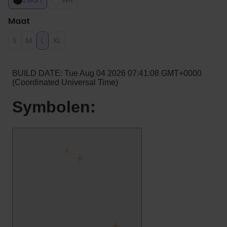
Zwart
Wit
Maat
S
M
L
XL