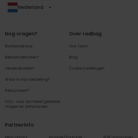
Nederland
Nog vragen?
Over radbag
Klantenservice
Ons Team
Betaalmethoden?
Blog
Verzendkosten?
Cookie instellingen
Waar is mijn bestelling?
Retourneren?
FAQ - voor de
meest gestelde
vragen
en antwoorden
Partnerinfo
Perscontact
Blogger/Youtuber
B2B aanvragen