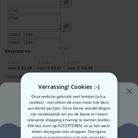
Bespaar nu:
2 stuks
4 stuks
6 stuks
voor
€ 53,98
voor
€ 95,97
voor
€ 125,96
* De korting wordt automatisch verrekend in je winkelwagen
Verrassing! Cookies :-)
€ 29,99
Aantal
Onze website gebruikt veel koekjes (a.k.a.
cookies) - niet alleen de onze maar ook deze
In winkelwagentje
van derde partijen. Deze kleine wonderdingen
zijn noodzakelijk om jou de beste en meest
relevante shopping ervaring te kunnen bieden.
Klik dus even op ACCEPTEREN, en je kan weer
lekker doorgaan met shoppen. Overigens
Gemaakt in Oostenrijk
Snelle verzending
strekt je toestemming zich ook uit tot het