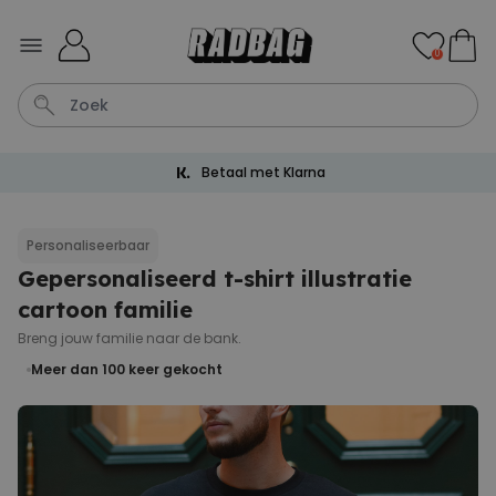
Ga naar de inhoud
0
Gratis verzending vanaf € 60
Kaart
Tas
Sleutel
Lamp
Mok
Personaliseerbaar
Gepersonaliseerd t-shirt illustratie
Personaliseerbaar
Gepersonaliseerde
cartoon familie
champagne coupe met tekst
Meer dan
Breng jouw familie naar de bank.
2.000
keer
24,99 €
gekocht
Meer dan 100
keer gekocht
Personaliseerbaar
Aperol Spritz Glas met Naam
Gegraveerd
Meer dan
19.400
keer
16,99 €
gekocht