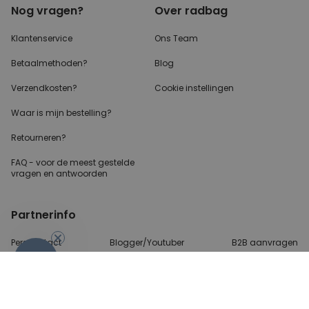
Nog vragen?
Over radbag
Klantenservice
Ons Team
Betaalmethoden?
Blog
Verzendkosten?
Cookie instellingen
Waar is mijn bestelling?
Retourneren?
FAQ - voor de
meest gestelde
vragen
en antwoorden
Partnerinfo
Perscontact
Blogger/Youtuber
B2B aanvragen
-10%
Betalingsmethoden