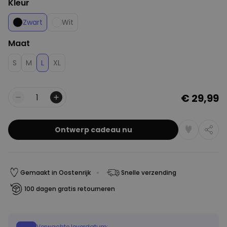
Kleur
Zwart
Wit
Maat
S
M
L
XL
€ 29,99
Aantal
Ontwerp cadeau nu
Gemaakt in Oostenrijk
Snelle verzending
100 dagen gratis retourneren
Verwachte leverdatum: