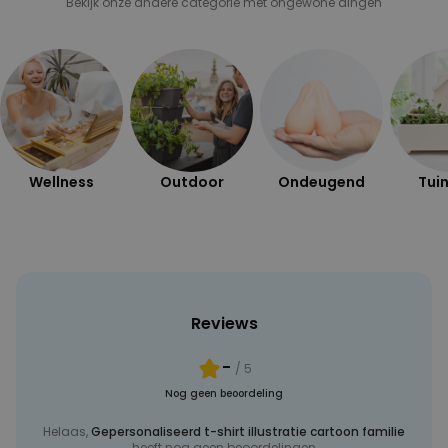
Bekijk onze andere categorie met ongewone dingen
PERFORMANCE
MARKETING
OVERIGE
Wellness
Outdoor
Ondeugend
Tuin
Reviews
-
/ 5
Nog geen beoordeling
Helaas,
Gepersonaliseerd t-shirt illustratie cartoon familie
heeft nog geen beoordelingen