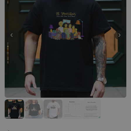
Personaliseerbaar
Gepersonaliseerde boxershort
met gezicht en tekst
Meer dan
11.600
keer
29,99 €
gekocht
Personaliseerbaar
Gepersonaliseerde boxershort
met rits ontwerp
Meer dan
700
keer
29,99 €
gekocht
Polaroid-look
Gepersonaliseerde
Geurhanger set van 2
Meer dan
13.900
keer
19,99 €
gekocht