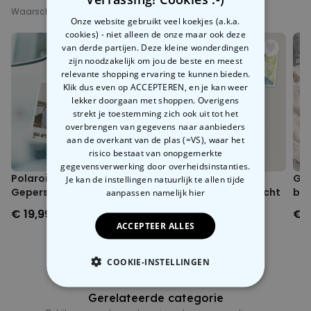
Kies gewoon het aantal gezinsleden, mix en match kapsels en
100% katoen & vegan gecertificeerd
Waarschijnlijk interesseren deze producten je ook
outfits en voilà: jouw clan is klaar voor zijn
gele debuut
. Ideaal voor
Onze website gebruikt veel koekjes (a.k.a.
Kan in de wasmachine (30°C) gewassen worden
familiebijeenkomsten, als cadeau of gewoon om aan jouw familie
cookies) - niet alleen de onze maar ook deze
Voor het wassen binnenstebuiten keren (beter voor de kleur en
te laten zien.
van derde partijen. Deze kleine wonderdingen
bedrukking)
zijn noodzakelijk om jou de beste en meest
Eerlijke arbeidsomstandigheden & milieuvriendelijke productie
relevante shopping ervaring te kunnen bieden.
Milieuvriendelijke verpakking
Klik dus even op ACCEPTEREN, en je kan weer
Bedrukt in Oostenrijk
lekker doorgaan met shoppen. Overigens
Afmeting afwijkingen ten opzichte van de maattabel tot
strekt je toestemming zich ook uit tot het
ongeveer +/-5% mogelijk
overbrengen van gegevens naar aanbieders
aan de overkant van de plas (=VS), waar het
risico bestaat van onopgemerkte
gegevensverwerking door overheidsinstanties.
Polaroid-look
Gepersonaliseerde
Gep
Je kan de instellingen natuurlijk te allen tijde
Gepersonaliseerde
Sokken met Foto Gezicht
box
aanpassen
namelijk hier
Geurhanger set van 2
en 
€ 19,99
€ 19,99
€ 
ACCEPTEER ALLES
COOKIE-INSTELLINGEN
NOODZAKELIJK
Gerelateerde categorie