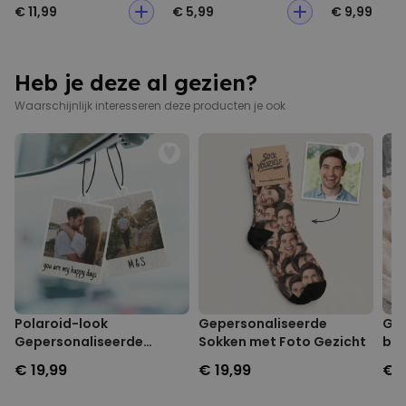
€ 11,99
€ 5,99
€ 9,99
Heb je deze al gezien?
Waarschijnlijk interesseren deze producten je ook
Polaroid-look
Gepersonaliseerde
Gep
Gepersonaliseerde
Sokken met Foto Gezicht
box
Geurhanger set van 2
en 
€ 19,99
€ 19,99
€ 