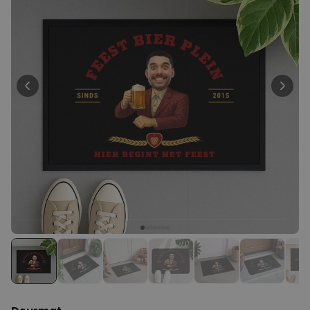
Personaliseerbaar
Gepersonaliseerde boxershort
met gezicht en tekst
Meer dan
11.600
keer
29,99 €
gekocht
Personaliseerbaar
Gepersonaliseerde boxershort
met rits ontwerp
Meer dan
700
keer
29,99 €
gekocht
Polaroid-look
Gepersonaliseerde
Geurhanger set van 2
Meer dan
13.900
keer
19,99 €
gekocht