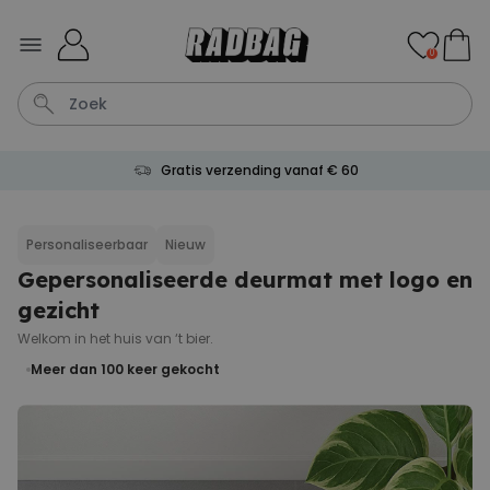
Ga naar de inhoud
0
Gratis verzending vanaf € 60
Kaart
Tas
Sleutel
Lamp
Mok
Personaliseerbaar
Nieuw
Gepersonaliseerde deurmat met logo en
Personaliseerbaar
Gepersonaliseerde
gezicht
champagne coupe met tekst
Meer dan
Welkom in het huis van ‘t bier.
2.000
keer
24,99 €
gekocht
Meer dan 100
keer gekocht
Personaliseerbaar
Aperol Spritz Glas met Naam
Gegraveerd
Meer dan
19.400
keer
16,99 €
gekocht