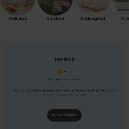
Wellness
Outdoor
Ondeugend
Tuin
Reviews
-
/ 5
Nog geen beoordeling
Helaas,
Gepersonaliseerde Hoodie Deken met spreuk
heeft
nog geen beoordelingen
Nu beoordelen