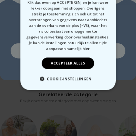
afleveringen, of als
cadeau
voor een echte fan. Pak de popcorn
Klik dus even op ACCEPTEREN, en je kan weer
maar alvast.
lekker doorgaan met shoppen. Overigens
Zin in
strekt je toestemming zich ook uit tot het
overbrengen van gegevens naar aanbieders
aan de overkant van de plas (=VS), waar het
10% korting?
risico bestaat van onopgemerkte
gegevensverwerking door overheidsinstanties.
Polaroid-look
Gepersonaliseerde
Gep
Je kan de instellingen natuurlijk te allen tijde
Gepersonaliseerde
Sokken met Foto Gezicht
box
aanpassen
namelijk hier
Ja, graag!
Geurhanger set van 2
en 
€ 19,99
€ 19,99
€ 
ACCEPTEER ALLES
Nee, ik ben geen fan van korting
COOKIE-INSTELLINGEN
NOODZAKELIJK
Gerelateerde categorie
Bekijk onze andere categorie met ongewone dingen
PERFORMANCE
MARKETING
OVERIGE