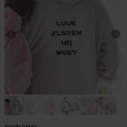
Personaliseerbaar
Gepersonaliseerde boxershort
met gezicht en tekst
Meer dan
11.600
keer
29,99 €
gekocht
Polaroid-look
Gepersonaliseerde
Geurhanger set van 2
Meer dan
13.900
keer
19,99 €
gekocht
Personaliseerbaar
Gepersonaliseerd houten blok
waar het begon
Meer dan
1.900
keer
24,99 €
gekocht
Hoodie Deken