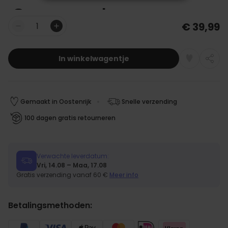
NOODZAKELIJK
€ 39,99
PERFORMANCE
Aantal
MARKETING
OVERIGE
In winkelwagentje
Gemaakt in Oostenrijk
Snelle verzending
100 dagen gratis retourneren
Verwachte leverdatum:
Vri, 14.08 – Maa, 17.08
Gratis verzending vanaf 60 €
Meer info
Betalingsmethoden: