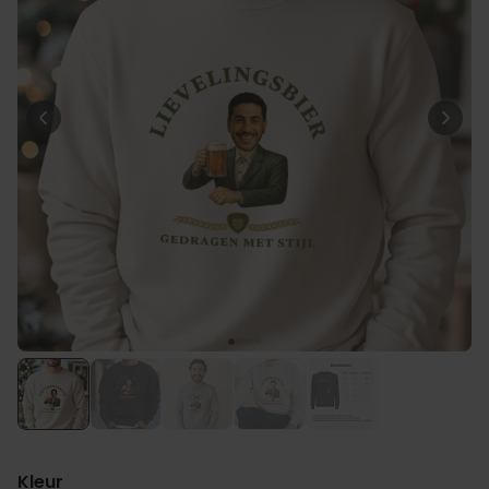
Personaliseerbaar
Gepersonaliseerd houten blok
waar het begon
Meer dan
1.900
keer
24,99 €
gekocht
Personaliseerbaar
Gepersonaliseerde boxershort
met gezicht en tekst
Meer dan
11.600
keer
29,99 €
gekocht
Polaroid-look
Gepersonaliseerde
Geurhanger set van 2
Meer dan
13.900
keer
19,99 €
gekocht
Kleur