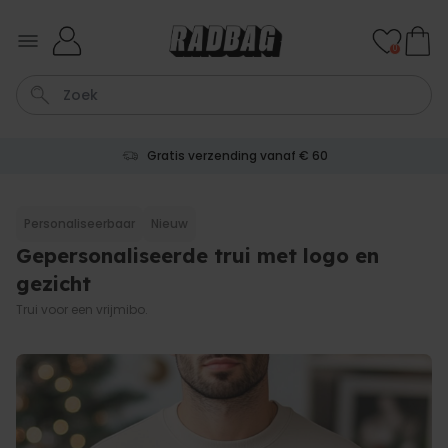
Ga naar de inhoud
0
Gratis verzending vanaf € 60
Wijnglas
Aperol
Lamp
Mok
Aperol Spritz
Personaliseerbaar
Nieuw
Gepersonaliseerde trui met logo en
Personaliseerbaar
Gepersonaliseerde
gezicht
champagne coupe met tekst
Meer dan
Trui voor een vrijmibo.
2.000
keer
24,99 €
gekocht
Personaliseerbaar
Gepersonaliseerde handdoek
maritiem met tekst
Meer dan
1.900
keer
34,99 €
gekocht