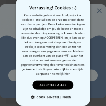
Verrassing! Cookies :-)
Onze website gebruikt veel koekjes (a.k.a.
cookies) - niet alleen de onze maar ook deze
van derde partijen. Deze kleine wonderdingen
zijn noodzakelijk om jou de beste en meest
relevante shopping ervaring te kunnen bieden.
Klik dus even op ACCEPTEREN, en je kan weer
lekker doorgaan met shoppen. Overigens
Zin in
strekt je toestemming zich ook uit tot het
overbrengen van gegevens naar aanbieders
aan de overkant van de plas (=VS), waar het
10% korting?
risico bestaat van onopgemerkte
gegevensverwerking door overheidsinstanties.
Je kan de instellingen natuurlijk te allen tijde
aanpassen
namelijk hier
Ja, graag!
ACCEPTEER ALLES
Nee, ik ben geen fan van korting
COOKIE-INSTELLINGEN