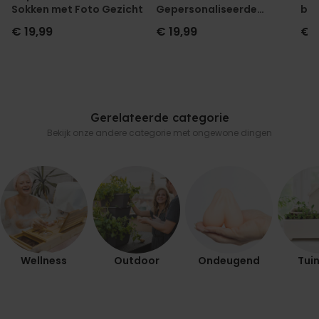
Sokken met Foto Gezicht
Gepersonaliseerde
box
Geurhanger set van 2
en 
€ 19,99
€ 19,99
€ 
Gerelateerde categorie
Bekijk onze andere categorie met ongewone dingen
Wellness
Outdoor
Ondeugend
Tuin