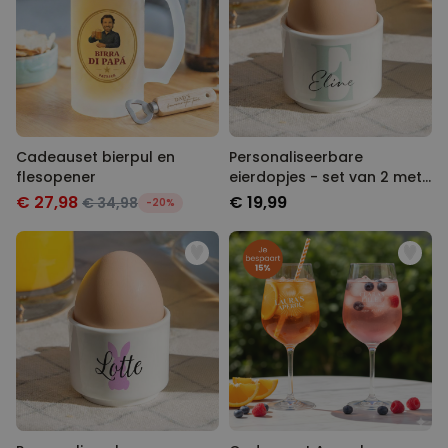
Cadeauset bierpul en
Personaliseerbare
flesopener
eierdopjes - set van 2 met
monogram
€ 27,98
€ 19,99
€ 34,98
-20%