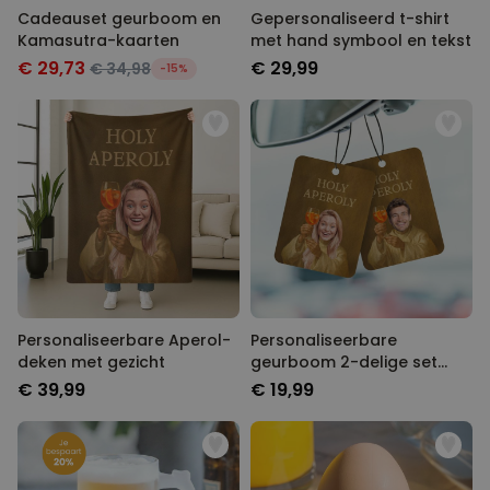
Cadeauset geurboom en
Gepersonaliseerd t-shirt
Kamasutra-kaarten
met hand symbool en tekst
€ 29,73
€ 29,99
€ 34,98
-15%
Personaliseerbare Aperol-
Personaliseerbare
deken met gezicht
geurboom 2-delige set
Aperol-design met gezicht
€ 39,99
€ 19,99