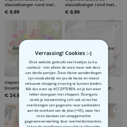
sleutelhanger rond met
sleutelhanger rond met
monogram
tekst
€ 9,99
€ 9,99
Binnenkort beschikbaar
Binnenkort beschikbaar
Verrassing! Cookies :-)
Onze website gebruikt veel koekjes (a.k.a.
cookies) - niet alleen de onze maar ook deze
van derde partijen. Deze kleine wonderdingen
zijn noodzakelijk om jou de beste en meest
Gepersonaliseerde
Gepersonaliseerde
relevante shopping ervaring te kunnen bieden.
bloembak met symbool en
kussensloop waar het
Klik dus even op ACCEPTEREN, en je kan weer
tekst
begon
lekker doorgaan met shoppen. Overigens
€ 24,99
€ 19,99
strekt je toestemming zich ook uit tot het
overbrengen van gegevens naar aanbieders
aan de overkant van de plas (=VS), waar het
risico bestaat van onopgemerkte
gegevensverwerking door overheidsinstanties.
Je kan de instellingen natuurlijk te allen tijde