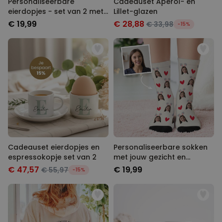
Personaliseerbare
Cadeauset Aperol- en
eierdopjes - set van 2 met
Lillet-glazen
naam en symbool
€ 19,99
€ 28,88
€ 33,98
-15%
Cadeauset eierdopjes en
Personaliseerbare sokken
espressokopje set van 2
met jouw gezicht en
konijnenoren
€ 47,57
€ 19,99
€ 55,97
-15%