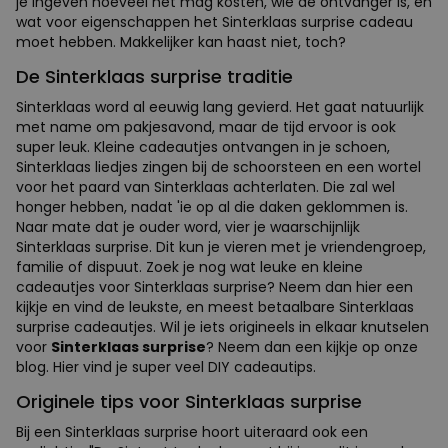
je ingeven hoeveel het mag kosten, wie de ontvanger is, en
wat voor eigenschappen het Sinterklaas surprise cadeau
moet hebben. Makkelijker kan haast niet, toch?
De Sinterklaas surprise traditie
Sinterklaas word al eeuwig lang gevierd. Het gaat natuurlijk
met name om pakjesavond, maar de tijd ervoor is ook
super leuk. Kleine cadeautjes ontvangen in je schoen,
Sinterklaas liedjes zingen bij de schoorsteen en een wortel
voor het paard van Sinterklaas achterlaten. Die zal wel
honger hebben, nadat 'ie op al die daken geklommen is.
Naar mate dat je ouder word, vier je waarschijnlijk
Sinterklaas surprise. Dit kun je vieren met je vriendengroep,
familie of dispuut. Zoek je nog wat leuke en kleine
cadeautjes voor Sinterklaas surprise? Neem dan hier een
kijkje en vind de leukste, en meest betaalbare Sinterklaas
surprise cadeautjes. Wil je iets origineels in elkaar knutselen
voor
Sinterklaas surprise
? Neem dan een kijkje op onze
blog. Hier vind je super veel DIY cadeautips.
Originele tips voor Sinterklaas surprise
Bij een Sinterklaas surprise hoort uiteraard ook een