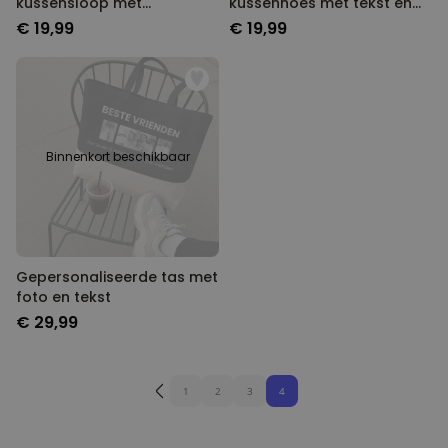
kussensloop met
kussenhoes met tekst en
monogram
symbolen
€ 19,99
€ 19,99
Binnenkort beschikbaar
Gepersonaliseerde tas met
foto en tekst
€ 29,99
1
2
3
4