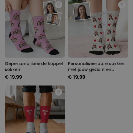
MARKETING
OVERIGE
Gepersonaliseerde koppel
Personaliseerbare sokken
sokken
met jouw gezicht en
konijnenoren
€ 19,99
€ 19,99