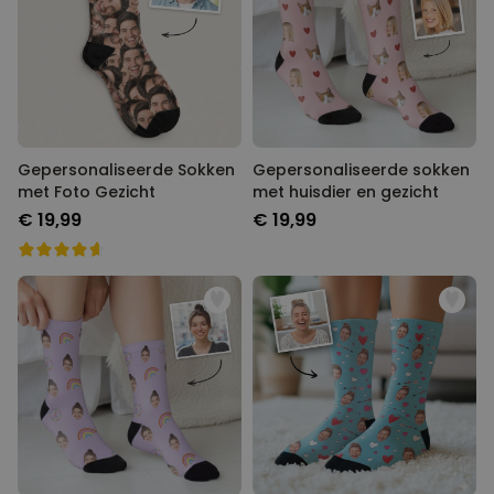
Personaliseerbaar
Gepersonaliseerde boxershort
met gezicht en tekst
Meer dan
11.600
keer
29,99 €
gekocht
Personaliseerbaar
Gepersonaliseerde Sokken
Gepersonaliseerde sokken
Gepersonaliseerde boxershort
met Foto Gezicht
met huisdier en gezicht
met rits ontwerp
€ 19,99
€ 19,99
Meer dan
700
keer
29,99 €
gekocht
Polaroid-look
Gepersonaliseerde
Geurhanger set van 2
Meer dan
13.900
keer
19,99 €
gekocht