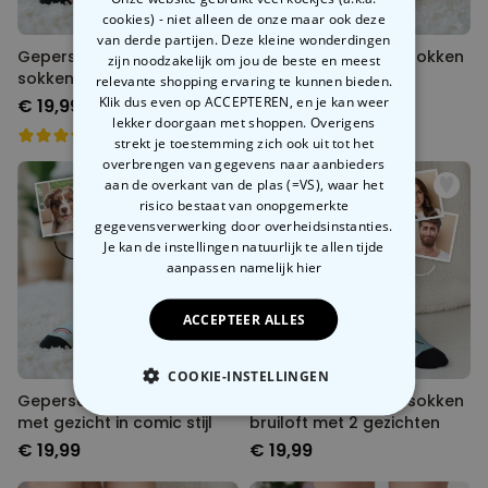
cookies) - niet alleen de onze maar ook deze
van derde partijen. Deze kleine wonderdingen
Gepersonaliseerde aperol
Gepersonaliseerde sokken
zijn noodzakelijk om jou de beste en meest
sokken met gezicht
met jouw huisdier
relevante shopping ervaring te kunnen bieden.
Klik dus even op ACCEPTEREN, en je kan weer
€ 19,99
€ 19,99
lekker doorgaan met shoppen. Overigens
strekt je toestemming zich ook uit tot het
overbrengen van gegevens naar aanbieders
aan de overkant van de plas (=VS), waar het
risico bestaat van onopgemerkte
gegevensverwerking door overheidsinstanties.
Je kan de instellingen natuurlijk te allen tijde
aanpassen
namelijk hier
ACCEPTEER ALLES
COOKIE-INSTELLINGEN
Gepersonaliseerde sokken
Gepersonaliseerde sokken
met gezicht in comic stijl
bruiloft met 2 gezichten
NOODZAKELIJK
€ 19,99
€ 19,99
PERFORMANCE