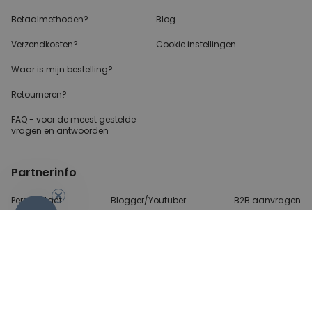
Betaalmethoden?
Blog
Verzendkosten?
Cookie instellingen
Waar is mijn bestelling?
Retourneren?
FAQ - voor de
meest gestelde
vragen
en antwoorden
Partnerinfo
Perscontact
Blogger/Youtuber
B2B aanvragen
-10%
Betalingsmethoden