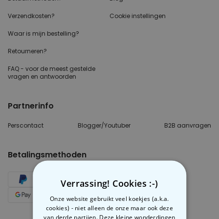
Nederland
Nog vragen?
Over radbag
Klantenservice
Ons Team
Betaalmethoden?
Blog
Verzendkosten?
Cookie instellingen
Verrassing! Cookies :-)
Waar is mijn bestelling?
Onze website gebruikt veel koekjes (a.k.a.
cookies) - niet alleen de onze maar ook deze
Retourneren?
van derde partijen. Deze kleine wonderdingen