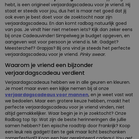
Verjaardagscadeau vriend you need, young
padawan
Om het met de wijze woorden van Yoda te zeggen. Een
verjaardag van een vriend
kan en mag je niet vergeten.
Gelukkig is er Facebook. Maar toch. Jullie vriendschap is
meer waard dan een snelle post op zijn Facebook pagina
tussen alle andere
verjaardagswensen
. Wat jij nodig
hebt, is een origineel verjaardagscadeau voor je vriend. Hij
staat er steeds voor jou, dus het is maar net goed dat jij
ook even je best doet voor de zoektocht naar zijn
verjaardagscadeau. En dan komt radbag natuurlijk goed
van pas. Je vindt hier niet meteen iets? Kijk dan zeker eens
bij onze Cadeauvinder! Simpelweg je budget opgeven, en