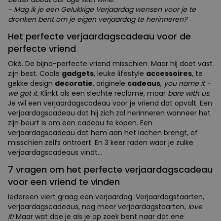
écht niet weet welk verjaardagscadeau je kan kopen voor
je vriend, hebben we gelukkig nog 1 joker achter de hand:
onze
personaliseerbare verjaardagscadeaus
. We
schreven al dat verjaardagscadeaus met een herinnering
altijd werken. Wel. Met een personaliseerbaar
verjaardagscadeau voor een vriend kan je nog een stapje
verdergaan. Kies je
product
, kies je
design
, kies je
kleurtjes
, plak er een
quote
tegenaan, en klaar! Even
hopeloos inspiratieloos als het om quotes voor
verjaardagen van vrienden gaat? Tadaaah:
- Here's to another year of laughing until it hurts, dealing
with stupid people, and keepin each other moderately sane.
- Ik wou de eerste zijn om je een Gelukkige Verjaardag te
wensen zodat ik me beter kan voelen dan al je andere
vrienden.
- Like a wine we get better with age. Or rather, we feel
better about our age with wine.
- Mag ik je een Gelukkige Verjaardag wensen voor je te
dronken bent om je eigen verjaardag te herinneren?
Het perfecte verjaardagscadeau voor de
perfecte vriend