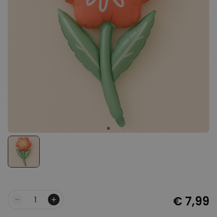
Personaliseerbaar
Gepersonaliseerd houten blok
waar het begon
Meer dan
1.900
keer
24,99 €
gekocht
Personaliseerbaar
Aperol Spritz Glas met Naam
Gegraveerd
Meer dan
19.400
keer
16,99 €
gekocht
Polaroid-look
Gepersonaliseerde
Geurhanger set van 2
Meer dan
13.900
keer
19,99 €
gekocht
€ 7,99
Aantal