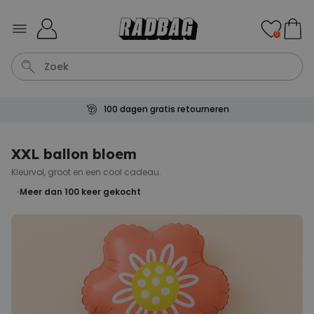
Ga naar de inhoud
0
100 dagen gratis retourneren
Tas
Wijnglas
Lamp
Aperol
Mok
XXL ballon bloem
Kleurvol, groot en een cool cadeau.
Personaliseerbaar
Gepersonaliseerde
Meer dan 100
keer gekocht
champagne coupe met tekst
Meer dan
2.000
keer
24,99 €
gekocht
Personaliseerbaar
Gepersonaliseerde handdoek
maritiem met tekst
Meer dan
1.900
keer
34,99 €
gekocht