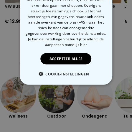
lekker doorgaan met shoppen. Overigens
VW Bus opbergdoos
Kurken met keramische
Lik
strekt je toestemming zich ook uit tot het
bloem
overbrengen van gegevens naar aanbieders
€ 12,99
€ 4,99
€ 1
aan de overkant van de plas (=VS), waar het
risico bestaat van onopgemerkte
gegevensverwerking door overheidsinstanties.
Je kan de instellingen natuurlijk te allen tijde
aanpassen
namelijk hier
Gerelateerde categorie
ACCEPTEER ALLES
Bekijk onze andere categorie met ongewone dingen
COOKIE-INSTELLINGEN
NOODZAKELIJK
PERFORMANCE
MARKETING
OVERIGE
Wellness
Outdoor
Ondeugend
Tuin